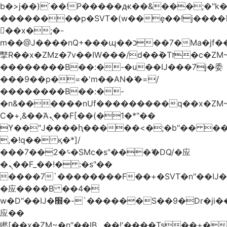
b�>j��)΄��!P�����ԫ��&���;�"k��B
��������p�SVT�(w��ę��!j����
��x�;�-
m��@J����nQ+���պ��כ��7�Ma�jf��J��ͱ4j���Ѳ�
撆R��x�ZMz�7v��IW���/d��ٞ�Тז�c�ZM~�ji�� ߒ��sQz�����Ԡ��DW��3�De�n"��M�+/
��������B��:�-�u��IJ���7j�委
���9��p�=�'m��AN�ޭ�=/
��������B��:�-
�n&������nUf���������q��x�ZM
Ϲ�+,&��Ὰܢ��F[��(�1�*"��
ϒ��"J����ԧ�����<�;�b"�� ���"j����
,�!q�� қ�*]/
���؝�2��7�SMc�s"���ޭ�DQ/�应
�ܢ��F_��!� :�s"��
����7`��������F��+�SVT�n"��IJ�
�应����B ��4�
w�D"��IJ�׭�-`������S��9�Dr�ji��EJ߅��gJ�
应��
矁[��x�ZM~�n"��IB؃��!'����Тѕ��+��(m��IK�ʭ�/|