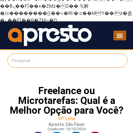
��ϐܢ��F[��x�ZMz�G�� %嬩
�/c��������[[��<�RI:�:c��MΎ��:z�졾
�ܢ��F[��R�ZM~�D
Freelance ou
Microtarefas: Qual é a
Melhor Opção para Você?
VP Lima
Apresto, São Paulo
Criado em:
10/10/2024