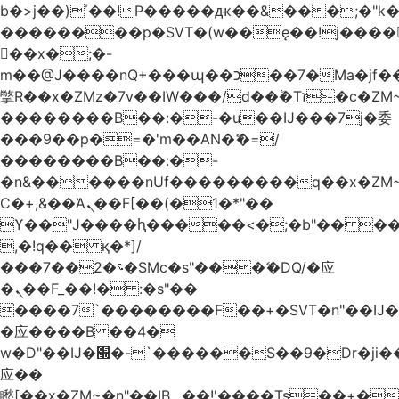
b�>j��)΄��!P�����ԫ��&���;�"k��B
��������p�SVT�(w��ę��!j����
��x�;�-
m��@J����nQ+���պ��כ��7�Ma�jf��J��ͱ4j���Ѳ�
撆R��x�ZMz�7v��IW���/d��ٞ�Тז�c�ZM~�ji�� ߒ��sQz�����Ԡ��DW��3�De�n"��M�+/
��������B��:�-�u��IJ���7j�委
���9��p�=�'m��AN�ޭ�=/
��������B��:�-
�n&������nUf���������q��x�ZM
Ϲ�+,&��Ὰܢ��F[��(�1�*"��
ϒ��"J����ԧ�����<�;�b"�� ���"j����
,�!q�� қ�*]/
���؝�2��7�SMc�s"���ޭ�DQ/�应
�ܢ��F_��!� :�s"��
����7`��������F��+�SVT�n"��IJ�
�应����B ��4�
w�D"��IJ�׭�-`������S��9�Dr�ji��EJ߅��gJ�
应��
矁[��x�ZM~�n"��IB؃��!'����Тѕ��+��(m��IK�ʭ�/|