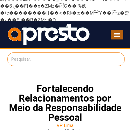
��ϐܢ��F[��x�ZMz�G�� %嬩
�/c��������[[��<�RI:�:c��MΎ��:z�졾
�ܢ��F[��R�ZM~�D
Fortalecendo
Relacionamentos por
Meio da Responsabilidade
Pessoal
VP Lima