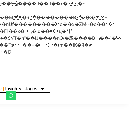
���nUf���������q��x�ZM~�
c��
�졾�ܢ��F[��R�ZM~�D
s
Insights
Jogos
.