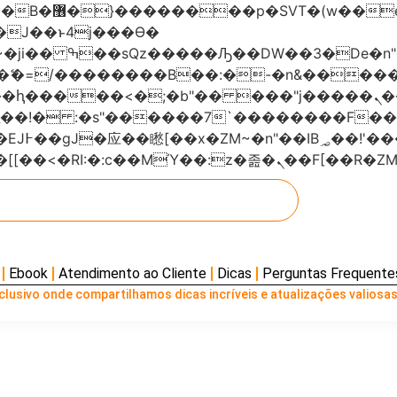
���x�;�-
AN�ޭ�=/��������B��:�-�n&���
��ϐܢ��F[��x�ZMz�G�� %嬩�/c��������[[��<�RI:�:c��MΎ��:z
Ebook
Atendimento ao Cliente
Dicas
Perguntas Frequente
lusivo onde compartilhamos dicas incríveis e atualizações valiosas