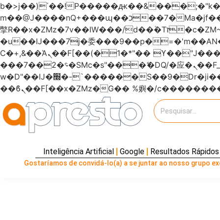
b�>j��)΄��!P�����ԫ��&���;�"k��B�޶�}��������p�SVT�(w��ę��!j�����
m��@J����nQ+���պ��כ��7�Ma�jf��J��ͱ4j���Ѳ�
撆R��x�ZMz�7v��IW���/d��ٞ�Тז�c�ZM~�ji�� ߒ��sQz�����Ԡ��DW��3�De�n"��M�+/��������B��:�-
�u��IJ���7j�委���9��p�=�'m��
Ϲ�+,&��Ὰܢ��F[��(�1�*"�� ϒ��"J����ԧ�����<�;�b"�� ���"j�����ܢ��F[��x� ,�!q�� қ�*]/
���؝�2��7�SMc�s"���ޭ�DQ/�应�ܢ��F_��!� :�s"������7`��������F��+�SVT�n"��IJ����nQ/�应����B ��4�
w�D"��IJ�׭�-`������S��9�Dr�ji��EJ߅��gJ�应��矁[��x�ZM~�n"��IB؃��!'����Тѕ��+��(m��IK�ʭ�/|
Inteligência Artificial
Google
Resultados Rápidos
Gostaríamos de convidá-lo(a) a se juntar ao nosso grupo exc