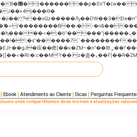
���x�;�-
AN�ޭ�=/��������B��:�-�n&���
��ϐܢ��F[��x�ZMz�G�� %嬩�/c��������[[��<�RI:�:c��MΎ��:z
Ebook
Atendimento ao Cliente
Dicas
Perguntas Frequente
lusivo onde compartilhamos dicas incríveis e atualizações valiosas