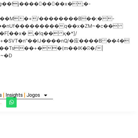
���nUf���������q��x�ZM~�
c��
�졾�ܢ��F[��R�ZM~�D
s
Insights
Jogos
.