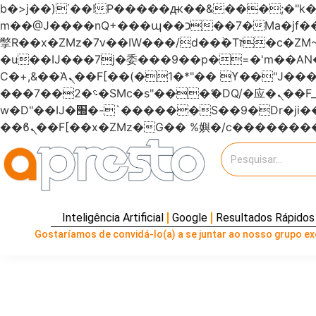
b�>j��)΄��!P�����ԫ��&���;�"k��B�޶�}��������p�SVT�(w��ę��!j�����
m��@J����nQ+���պ��כ��7�Ma�jf��J��ͱ4j���Ѳ�
撆R��x�ZMz�7v��IW���/d��ٞ�Тז�c�ZM~�ji�� ߒ��sQz�����Ԡ��DW��3�De�n"��M�+/��������B��:�-
�u��IJ���7j�委���9��p�=�'m��
Ϲ�+,&��Ὰܢ��F[��(�1�*"�� ϒ��"J����ԧ�����<�;�b"�� ���"j�����ܢ��F[��x� ,�!q�� қ�*]/
���؝�2��7�SMc�s"���ޭ�DQ/�应�ܢ��F_��!� :�s"������7`��������F��+�SVT�n"��IJ����nQ/�应����B ��4�
w�D"��IJ�׭�-`������S��9�Dr�ji��EJ߅��gJ�应��矁[��x�ZM~�n"��IB؃��!'����Тѕ��+��(m��IK�ʭ�/|
Inteligência Artificial
Google
Resultados Rápidos
Gostaríamos de convidá-lo(a) a se juntar ao nosso grupo exc