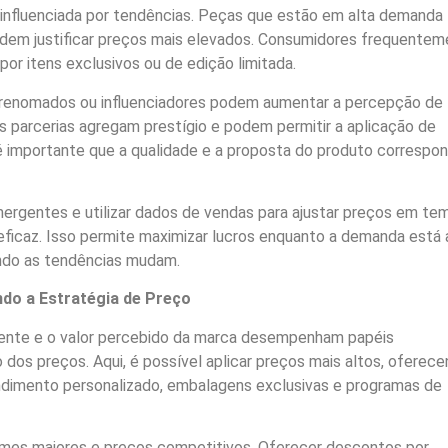
 influenciada por tendências. Peças que estão em alta demanda
odem justificar preços mais elevados. Consumidores frequente
por itens exclusivos ou de edição limitada.
renomados ou influenciadores podem aumentar a percepção de
s parcerias agregam prestígio e podem permitir a aplicação de
é importante que a qualidade e a proposta do produto corresp
mergentes e utilizar dados de vendas para ajustar preços em te
eficaz. Isso permite maximizar lucros enquanto a demanda está 
ndo as tendências mudam.
ndo a Estratégia de Preço
cliente e o valor percebido da marca desempenham papéis
o dos preços. Aqui, é possível aplicar preços mais altos, oferec
ndimento personalizado, embalagens exclusivas e programas de
umes maiores e preços competitivos. Oferecer descontos por