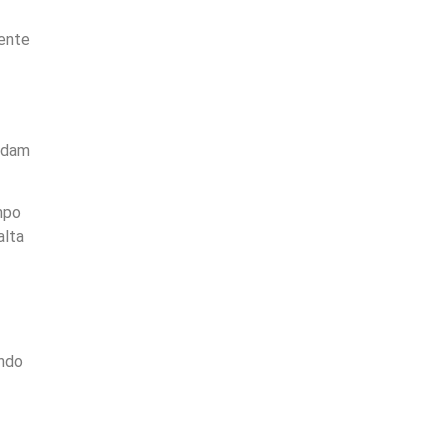
mente
ondam
mpo
alta
endo