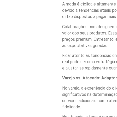
A moda é cíclica e altamente
devido a tendências atuais p
estão dispostos a pagar mais 
Colaborações com designers 
valor dos seus produtos. Essa
preços premium. Entretanto, 
às expectativas geradas.
Ficar atento às tendências e
real pode ser uma estratégia 
e ajustar-se rapidamente qua
Varejo vs. Atacado: Adapta
No varejo, a experiência do 
significativos na determinaçã
serviços adicionais como ate
fidelidade.
No atacado, o foco é em vol