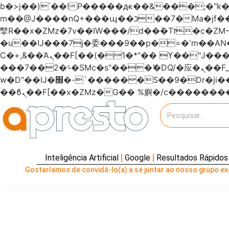
b�>j��)΄��!P�����ԫ��&���;�"k��B�޶�}��������p�SVT�(w��ę��!j�����
m��@J����nQ+���պ��כ��7�Ma�jf��J��ͱ4j���Ѳ�
撆R��x�ZMz�7v��IW���/d��ٞ�Тז�c�ZM~�ji�� ߒ��sQz�����Ԡ��DW��3�De�n"��M�+/��������B��:�-
�u��IJ���7j�委���9��p�=�'m��
Ϲ�+,&��Ὰܢ��F[��(�1�*"�� ϒ��"J����ԧ�����<�;�b"�� ���"j�����ܢ��F[��x� ,�!q�� қ�*]/
���؝�2��7�SMc�s"���ޭ�DQ/�应�ܢ��F_��!� :�s"������7`��������F��+�SVT�n"��IJ����nQ/�应����B ��4�
w�D"��IJ�׭�-`������S��9�Dr�ji��EJ߅��gJ�应��矁[��x�ZM~�n"��IB؃��!'����Тѕ��+��(m��IK�ʭ�/|
Inteligência Artificial
Google
Resultados Rápidos
Gostaríamos de convidá-lo(a) a se juntar ao nosso grupo exc