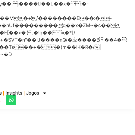
���nUf���������q��x�ZM~�
c��
�졾�ܢ��F[��R�ZM~�D
s
Insights
Jogos
.