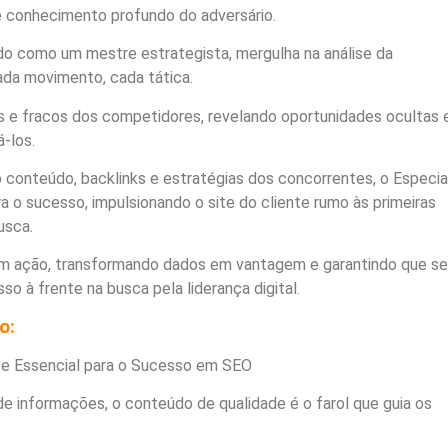
ige conhecimento profundo do adversário.
do como um mestre estrategista, mergulha na análise da
da movimento, cada tática.
es e fracos dos competidores, revelando oportunidades ocultas 
-los.
conteúdo, backlinks e estratégias dos concorrentes, o Especia
 o sucesso, impulsionando o site do cliente rumo às primeiras
usca.
 em ação, transformando dados em vantagem e garantindo que s
o à frente na busca pela liderança digital.
o:
se Essencial para o Sucesso em SEO
e informações, o conteúdo de qualidade é o farol que guia os