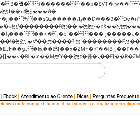
���x�;�-
AN�ޭ�=/��������B��:�-�n&���
��ϐܢ��F[��x�ZMz�G�� %嬩�/c��������[[��<�RI:�:c��MΎ��:z
Ebook
Atendimento ao Cliente
Dicas
Perguntas Frequente
lusivo onde compartilhamos dicas incríveis e atualizações valiosas