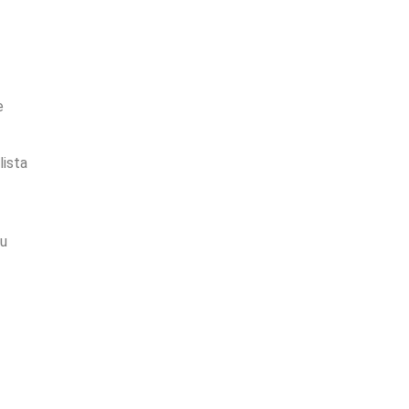
e
lista
eu