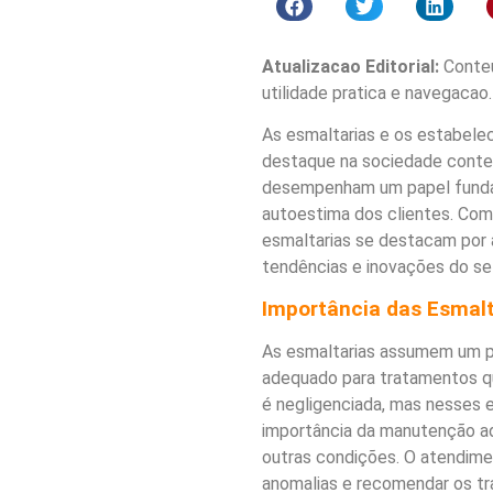
Atualizacao Editorial:
Conteu
utilidade pratica e navegacao.
As esmaltarias e os estabele
destaque na sociedade contem
desempenham um papel fundam
autoestima dos clientes. Com 
esmaltarias se destacam por a
tendências e inovações do se
Importância das Esmal
As esmaltarias assumem um pa
adequado para tratamentos qu
é negligenciada, mas nesses 
importância da manutenção a
outras condições. O atendime
anomalias e recomendar os t