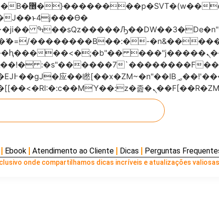
���x�;�-
AN�ޭ�=/��������B��:�-�n&���
��ϐܢ��F[��x�ZMz�G�� %嬩�/c��������[[��<�RI:�:c��MΎ��:z
Ebook
Atendimento ao Cliente
Dicas
Perguntas Frequente
lusivo onde compartilhamos dicas incríveis e atualizações valiosas