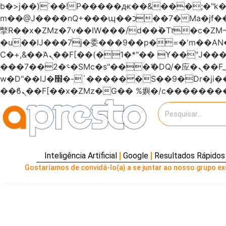
b�>j��)΄��!P�����ԫ��&���;�"k��B�޶�}��������p�SVT�(w��ę��!j�����
m��@J����nQ+���պ��כ��7�Ma�jf��J��ͱ4j���Ѳ�
撆R��x�ZMz�7v��IW���/d��ٞ�Тז�c�ZM~�ji�� ߒ��sQz�����Ԡ��DW��3�De�n"��M�+/��������B��:�-
�u��IJ���7j�委���9��p�=�'m��
Ϲ�+,&��Ὰܢ��F[��(�1�*"�� ϒ��"J����ԧ�����<�;�b"�� ���"j�����ܢ��F[��x� ,�!q�� қ�*]/
���؝�2��7�SMc�s"���ޭ�DQ/�应�ܢ��F_��!� :�s"������7`��������F��+�SVT�n"��IJ����nQ/�应����B ��4�
w�D"��IJ�׭�-`������S��9�Dr�ji��EJ߅��gJ�应��矁[��x�ZM~�n"��IB؃��!'����Тѕ��+��(m��IK�ʭ�/|
Inteligência Artificial
Google
Resultados Rápidos
Gostaríamos de convidá-lo(a) a se juntar ao nosso grupo exc