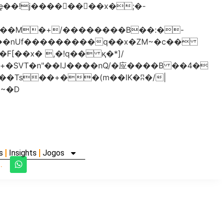
���nUf���������q��x�ZM~�
c��
�졾�ܢ��F[��R�ZM~�D
s
Insights
Jogos
.