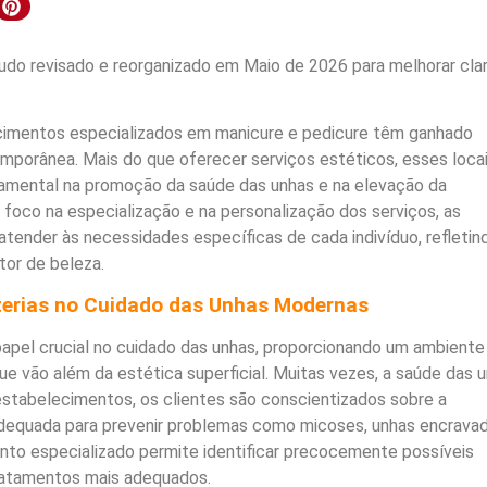
do revisado e reorganizado em Maio de 2026 para melhorar clar
cimentos especializados em manicure e pedicure têm ganhado
porânea. Mais do que oferecer serviços estéticos, esses loca
ental na promoção da saúde das unhas e na elevação da
foco na especialização e na personalização dos serviços, as
tender às necessidades específicas de cada indivíduo, refletin
tor de beleza.
terias no Cuidado das Unhas Modernas
pel crucial no cuidado das unhas, proporcionando um ambiente
e vão além da estética superficial. Muitas vezes, a saúde das 
estabelecimentos, os clientes são conscientizados sobre a
dequada para prevenir problemas como micoses, unhas encrava
nto especializado permite identificar precocemente possíveis
ratamentos mais adequados.