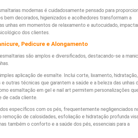
smaltarias modernas é cuidadosamente pensado para proporcio
s bem decorados, higienizados e acolhedores transformam a
 as unhas em momentos de relaxamento e autocuidado, impact
icológico dos clientes.
anicure, Pedicure e Alongamento
esmaltarias são amplos e diversificados, destacando-se a manic
has.
simples aplicação de esmalte. Inclui corte, lixamento, hidratação,
 e outras técnicas que garantem a saúde e a beleza das unhas 
mo esmaltação em gel e nail art permitem personalizações qu
e de cada cliente.
ados específicos com os pés, frequentemente negligenciados no
 remoção de calosidades, esfoliação e hidratação profunda vi
mas também o conforto e a saúde dos pés, essenciais para a