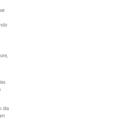
nar
ando
ure,
das
e
 dia
sam