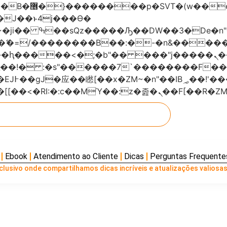
���x�;�-
AN�ޭ�=/��������B��:�-�n&���
��ϐܢ��F[��x�ZMz�G�� %嬩�/c��������[[��<�RI:�:c��MΎ��:z
Ebook
Atendimento ao Cliente
Dicas
Perguntas Frequente
lusivo onde compartilhamos dicas incríveis e atualizações valiosas