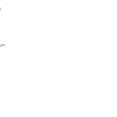
s
 um