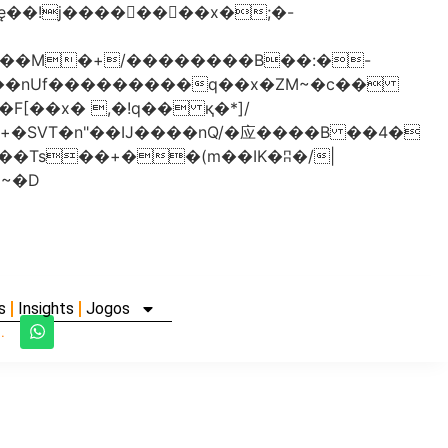
���nUf���������q��x�ZM~�
c��
�졾�ܢ��F[��R�ZM~�D
s
Insights
Jogos
.