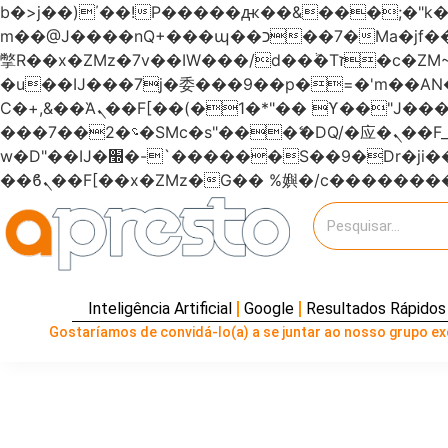
b�>j��)΄��!P�����ԫ��&���;�"k��B�޶�}��������p�SVT�(w��ę��!j�����
m��@J����nQ+���պ��כ��7�Ma�jf��J��ͱ4j���Ѳ�
撆R��x�ZMz�7v��IW���/d��ٞ�Тז�c�ZM~�ji�� ߒ��sQz�����Ԡ��DW��3�De�n"��M�+/��������B��:�-
�u��IJ���7j�委���9��p�=�'m��
Ϲ�+,&��Ὰܢ��F[��(�1�*"�� ϒ��"J����ԧ�����<�;�b"�� ���"j�����ܢ��F[��x� ,�!q�� қ�*]/
���؝�2��7�SMc�s"���ޭ�DQ/�应�ܢ��F_��!� :�s"������7`��������F��+�SVT�n"��IJ����nQ/�应����B ��4�
w�D"��IJ�׭�-`������S��9�Dr�ji��EJ߅��gJ�应��矁[��x�ZM~�n"��IB؃��!'����Тѕ��+��(m��IK�ʭ�/|
Inteligência Artificial
Google
Resultados Rápidos
Gostaríamos de convidá-lo(a) a se juntar ao nosso grupo exc