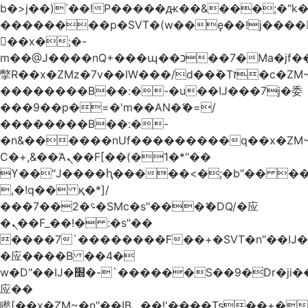
b�>j��)΄��!P�����ԫ��&���;�"k��B
��������p�SVT�(w��ę��!j����
��x�;�-
m��@J����nQ+���պ��כ��7�Ma�jf��J��ͱ4j���Ѳ�
撆R��x�ZMz�7v��IW���/d��ٞ�Тז�c�ZM~�ji�� ߒ��sQz�����Ԡ��DW��3�De�n"��M�+/
��������B��:�-�u��IJ���7j�委
���9��p�=�'m��AN�ޭ�=/
��������B��:�-
�n&������nUf���������q��x�ZM
Ϲ�+,&��Ὰܢ��F[��(�1�*"��
ϒ��"J����ԧ�����<�;�b"�� ���"j����
,�!q�� қ�*]/
���؝�2��7�SMc�s"���ޭ�DQ/�应
�ܢ��F_��!� :�s"��
����7`��������F��+�SVT�n"��IJ�
�应����B ��4�
w�D"��IJ�׭�-`������S��9�Dr�ji��EJ߅��gJ�
应��
矁[��x�ZM~�n"��IB؃��!'����Тѕ��+��(m��IK�ʭ�/|