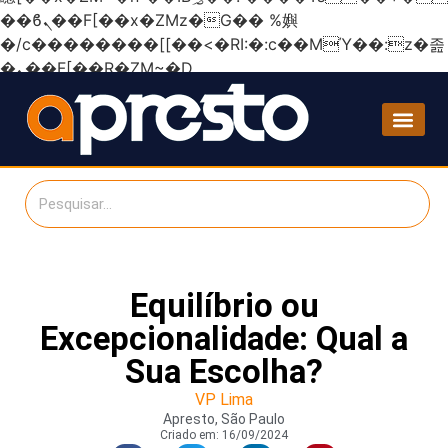
��ϐܢ��F[��x�ZMz�G�� %嬩
�/c��������[[��<�RI:�:c��MΎ��:z�졾
�ܢ��F[��R�ZM~�D
Equilíbrio ou
Excepcionalidade: Qual a
Sua Escolha?
VP Lima
Apresto, São Paulo
Criado em:
16/09/2024