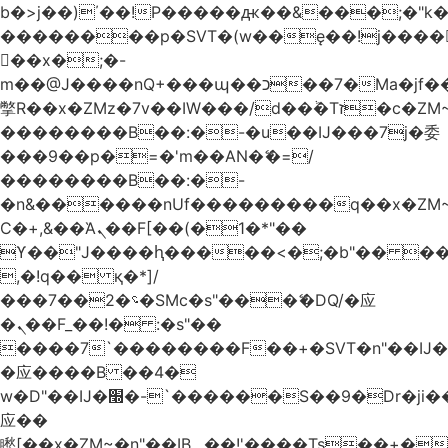
b�>j��)΄��!P�����ԫ��&���;�"k��B
��������p�SVT�(w��ę��!j����
��x�;�-
m��@J����nQ+���պ��כ��7�Ma�jf��J��ͱ4j���Ѳ�
撆R��x�ZMz�7v��IW���/d��ٞ�Тז�c�ZM~�ji�� ߒ��sQz�����Ԡ��DW��3�De�n"��M�+/
��������B��:�-�u��IJ���7j�委
���9��p�=�'m��AN�ޭ�=/
��������B��:�-
�n&������nUf���������q��x�ZM
Ϲ�+,&��Ὰܢ��F[��(�1�*"��
ϒ��"J����ԧ�����<�;�b"�� ���"j����
,�!q�� қ�*]/
���؝�2��7�SMc�s"���ޭ�DQ/�应
�ܢ��F_��!� :�s"��
����7`��������F��+�SVT�n"��IJ�
�应����B ��4�
w�D"��IJ�׭�-`������S��9�Dr�ji��EJ߅��gJ�
应��
矁[��x�ZM~�n"��IB؃��!'����Тѕ��+��(m��IK�ʭ�/|