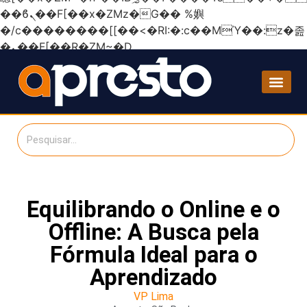
��ϐܢ��F[��x�ZMz�G�� %嬩
�/c��������[[��<�RI:�:c��MΎ��:z�졾
�ܢ��F[��R�ZM~�D
Equilibrando o Online e o
Offline: A Busca pela
Fórmula Ideal para o
Aprendizado
VP Lima