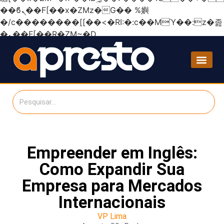
��ϐܢ��F[��x�ZMz�G�� %嬩
�/c��������[[��<�RI:�:c��MΎ��:z�졾
�ܢ��F[��R�ZM~�D
Empreender em Inglês:
Como Expandir Sua
Empresa para Mercados
Internacionais
VP Lima