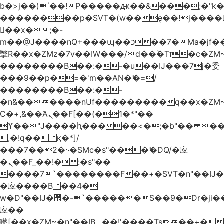
b�>j��)΄��!P�����ԫ��&���;�"k��B
��������p�SVT�(w��ę��!j����
��x�;�-
m��@J����nQ+���պ��כ��7�Ma�jf��J��ͱ4j���Ѳ�
撆R��x�ZMz�7v��IW���/d��ٞ�Тז�c�ZM~�ji�� ߒ��sQz�����Ԡ��DW��3�De�n"��M�+/
��������B��:�-�u��IJ���7j�委
���9��p�=�'m��AN�ޭ�=/
��������B��:�-
�n&������nUf���������q��x�ZM
Ϲ�+,&��Ὰܢ��F[��(�1�*"��
ϒ��"J����ԧ�����<�;�b"�� ���"j����
,�!q�� қ�*]/
���؝�2��7�SMc�s"���ޭ�DQ/�应
�ܢ��F_��!� :�s"��
����7`��������F��+�SVT�n"��IJ�
�应����B ��4�
w�D"��IJ�׭�-`������S��9�Dr�ji��EJ߅��gJ�
应��
矁[��x�ZM~�n"��IB؃��!'����Тѕ��+��(m��IK�ʭ�/|