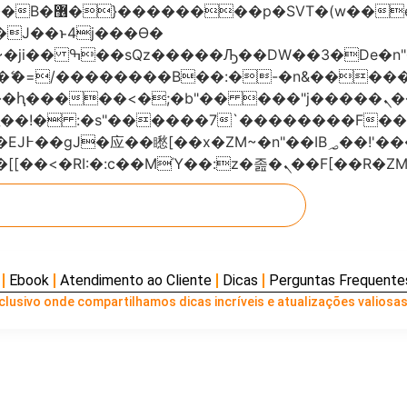
���x�;�-
AN�ޭ�=/��������B��:�-�n&���
��ϐܢ��F[��x�ZMz�G�� %嬩�/c��������[[��<�RI:�:c��MΎ��:z
Ebook
Atendimento ao Cliente
Dicas
Perguntas Frequente
lusivo onde compartilhamos dicas incríveis e atualizações valiosas