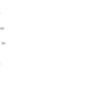
r
 de
e de
.