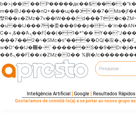
b�>j��)΄��!P�����ԫ��&���;�"k��B�޶�}��������p�SVT�(w��ę��!j�����
m��@J����nQ+���պ��כ��7�Ma�jf��J��ͱ4j���Ѳ�
撆R��x�ZMz�7v��IW���/d��ٞ�Тז�c�ZM~�ji�� ߒ��sQz�����Ԡ��DW��3�De�n"��M�+/��������B��:�-
�u��IJ���7j�委���9��p�=�'m��
Ϲ�+,&��Ὰܢ��F[��(�1�*"�� ϒ��"J����ԧ�����<�;�b"�� ���"j�����ܢ��F[��x� ,�!q�� қ�*]/
���؝�2��7�SMc�s"���ޭ�DQ/�应�ܢ��F_��!� :�s"������7`��������F��+�SVT�n"��IJ����nQ/�应����B ��4�
w�D"��IJ�׭�-`������S��9�Dr�ji��EJ߅��gJ�应��矁[��x�ZM~�n"��IB؃��!'����Тѕ��+��(m��IK�ʭ�/|
Inteligência Artificial
Google
Resultados Rápidos
Gostaríamos de convidá-lo(a) a se juntar ao nosso grupo exc