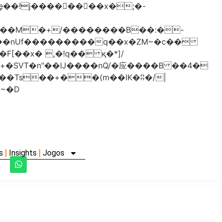
���nUf���������q��x�ZM~�
c��
�졾�ܢ��F[��R�ZM~�D
s
Insights
Jogos
.