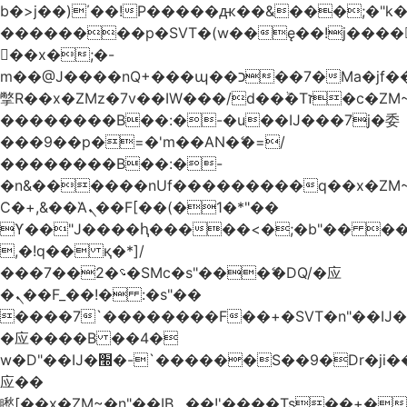
b�>j��)΄��!P�����ԫ��&���;�"k��B
��������p�SVT�(w��ę��!j����
��x�;�-
m��@J����nQ+���պ��כ��7�Ma�jf��J��ͱ4j���Ѳ�
撆R��x�ZMz�7v��IW���/d��ٞ�Тז�c�ZM~�ji�� ߒ��sQz�����Ԡ��DW��3�De�n"��M�+/
��������B��:�-�u��IJ���7j�委
���9��p�=�'m��AN�ޭ�=/
��������B��:�-
�n&������nUf���������q��x�ZM
Ϲ�+,&��Ὰܢ��F[��(�1�*"��
ϒ��"J����ԧ�����<�;�b"�� ���"j����
,�!q�� қ�*]/
���؝�2��7�SMc�s"���ޭ�DQ/�应
�ܢ��F_��!� :�s"��
����7`��������F��+�SVT�n"��IJ�
�应����B ��4�
w�D"��IJ�׭�-`������S��9�Dr�ji��EJ߅��gJ�
应��
矁[��x�ZM~�n"��IB؃��!'����Тѕ��+��(m��IK�ʭ�/|