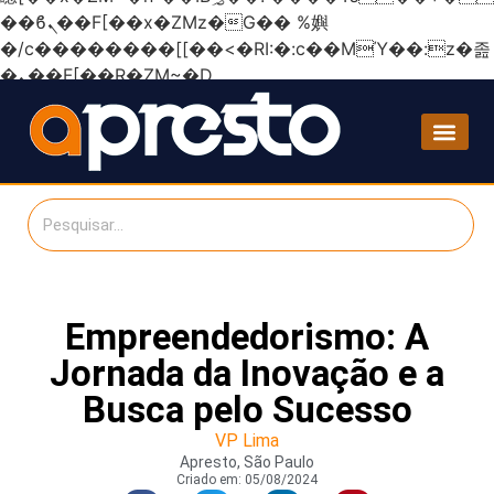
��ϐܢ��F[��x�ZMz�G�� %嬩
�/c��������[[��<�RI:�:c��MΎ��:z�졾
�ܢ��F[��R�ZM~�D
Empreendedorismo: A
Jornada da Inovação e a
Busca pelo Sucesso
VP Lima
Apresto, São Paulo
Criado em:
05/08/2024