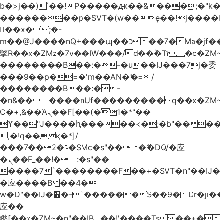
b�>j��)΄��!P�����ԫ��&���;�"k��B
��������p�SVT�(w��ę��!j����
��x�;�-
m��@J����nQ+���պ��כ��7�Ma�jf��J��ͱ4j���Ѳ�
撆R��x�ZMz�7v��IW���/d��ٞ�Тז�c�ZM~�ji�� ߒ��sQz�����Ԡ��DW��3�De�n"��M�+/
��������B��:�-�u��IJ���7j�委
���9��p�=�'m��AN�ޭ�=/
��������B��:�-
�n&������nUf���������q��x�ZM
Ϲ�+,&��Ὰܢ��F[��(�1�*"��
ϒ��"J����ԧ�����<�;�b"�� ���"j����
,�!q�� қ�*]/
���؝�2��7�SMc�s"���ޭ�DQ/�应
�ܢ��F_��!� :�s"��
����7`��������F��+�SVT�n"��IJ�
�应����B ��4�
w�D"��IJ�׭�-`������S��9�Dr�ji��EJ߅��gJ�
应��
矁[��x�ZM~�n"��IB؃��!'����Тѕ��+��(m��IK�ʭ�/|