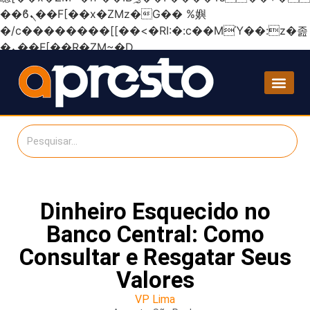
��ϐܢ��F[��x�ZMz�G�� %嬩
�/c��������[[��<�RI:�:c��MΎ��:z�졾
�ܢ��F[��R�ZM~�D
Dinheiro Esquecido no
Banco Central: Como
Consultar e Resgatar Seus
Valores
VP Lima