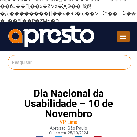
��ϐܢ��F[��x�ZMz�G�� %嬩
�/c��������[[��<�RI:�:c��MΎ��:z�졾
�ܢ��F[��R�ZM~�D
Dia Nacional da
Usabilidade – 10 de
Novembro
VP Lima
Apresto, São Paulo
Criado em:
25/10/2024