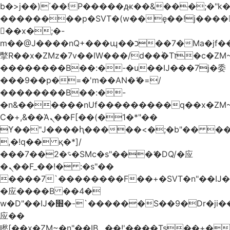
b�>j��)΄��!P�����ԫ��&���;�"k��B
��������p�SVT�(w��ę��!j����
��x�;�-
m��@J����nQ+���պ��כ��7�Ma�jf��J��ͱ4j���Ѳ�
撆R��x�ZMz�7v��IW���/d��ٞ�Тז�c�ZM~�ji�� ߒ��sQz�����Ԡ��DW��3�De�n"��M�+/
��������B��:�-�u��IJ���7j�委
���9��p�=�'m��AN�ޭ�=/
��������B��:�-
�n&������nUf���������q��x�ZM
Ϲ�+,&��Ὰܢ��F[��(�1�*"��
ϒ��"J����ԧ�����<�;�b"�� ���"j����
,�!q�� қ�*]/
���؝�2��7�SMc�s"���ޭ�DQ/�应
�ܢ��F_��!� :�s"��
����7`��������F��+�SVT�n"��IJ�
�应����B ��4�
w�D"��IJ�׭�-`������S��9�Dr�ji��EJ߅��gJ�
应��
矁[��x�ZM~�n"��IB؃��!'����Тѕ��+��(m��IK�ʭ�/|