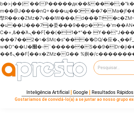
b�>j��)΄��!P�����ԫ��&���;�"k��B�޶�}��������p�SVT�(w��ę��!j�����
m��@J����nQ+���պ��כ��7�Ma�jf��J��ͱ4j���Ѳ�
撆R��x�ZMz�7v��IW���/d��ٞ�Тז�c�ZM~�ji�� ߒ��sQz�����Ԡ��DW��3�De�n"��M�+/��������B��:�-
�u��IJ���7j�委���9��p�=�'m��
Ϲ�+,&��Ὰܢ��F[��(�1�*"�� ϒ��"J����ԧ�����<�;�b"�� ���"j�����ܢ��F[��x� ,�!q�� қ�*]/
���؝�2��7�SMc�s"���ޭ�DQ/�应�ܢ��F_��!� :�s"������7`��������F��+�SVT�n"��IJ����nQ/�应����B ��4�
w�D"��IJ�׭�-`������S��9�Dr�ji��EJ߅��gJ�应��矁[��x�ZM~�n"��IB؃��!'����Тѕ��+��(m��IK�ʭ�/|
Inteligência Artificial
Google
Resultados Rápidos
Gostaríamos de convidá-lo(a) a se juntar ao nosso grupo exc