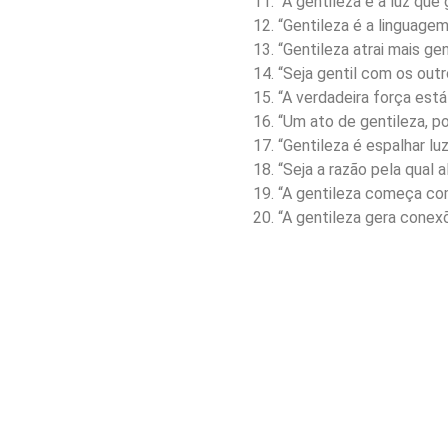
“A gentileza é a luz que
“Gentileza é a linguage
“Gentileza atrai mais gen
“Seja gentil com os out
“A verdadeira força est
“Um ato de gentileza, p
“Gentileza é espalhar l
“Seja a razão pela qual a
“A gentileza começa co
“A gentileza gera conex