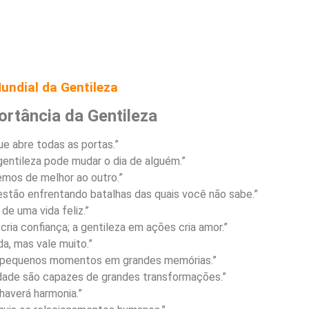
undial da Gentileza
ortância da Gentileza
ue abre todas as portas.”
entileza pode mudar o dia de alguém.”
temos de melhor ao outro.”
 estão enfrentando batalhas das quais você não sabe.”
 de uma vida feliz.”
ria confiança; a gentileza em ações cria amor.”
da, mas vale muito.”
a pequenos momentos em grandes memórias.”
ade são capazes de grandes transformações.”
haverá harmonia.”