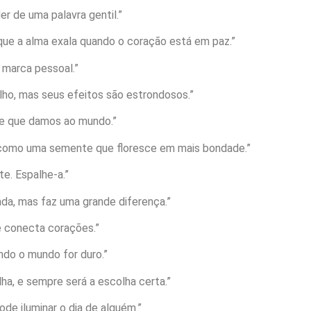
r de uma palavra gentil.”
que a alma exala quando o coração está em paz.”
 marca pessoal.”
lho, mas seus efeitos são estrondosos.”
te que damos ao mundo.”
 como uma semente que floresce em mais bondade.”
te. Espalhe-a.”
da, mas faz uma grande diferença.”
e conecta corações.”
ndo o mundo for duro.”
ha, e sempre será a escolha certa.”
ode iluminar o dia de alguém.”