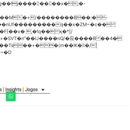
���nUf���������q��x�ZM~�
c��
�졾�ܢ��F[��R�ZM~�D
s
Insights
Jogos
.