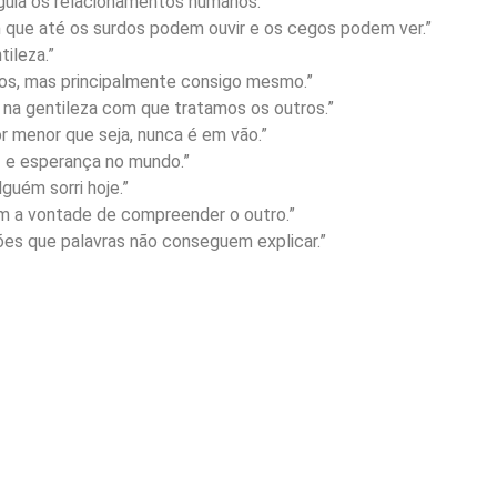
 guia os relacionamentos humanos.”
m que até os surdos podem ouvir e os cegos podem ver.”
tileza.”
ros, mas principalmente consigo mesmo.”
á na gentileza com que tratamos os outros.”
or menor que seja, nunca é em vão.”
uz e esperança no mundo.”
lguém sorri hoje.”
m a vontade de compreender o outro.”
ões que palavras não conseguem explicar.”