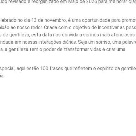
do revisado e reorganizado em Maio de 2026 para melhorar clar
celebrado no dia 13 de novembro, é uma oportunidade para promo
ixão ao nosso redor. Criada com o objetivo de incentivar as pes
 de gentileza, esta data nos convida a sermos mais atenciosos
dade em nossas interações diárias. Seja um sorriso, uma palavr
a, a gentileza tem o poder de transformar vidas e criar uma
special, aqui estão 100 frases que refletem o espírito da gentil
ia.