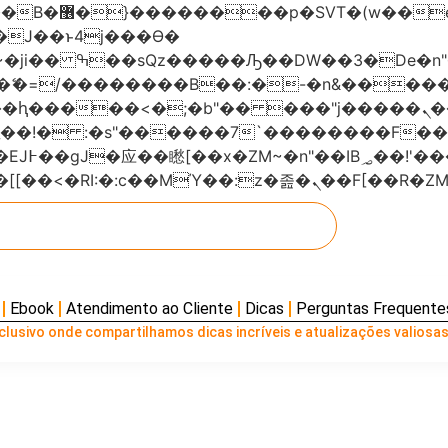
���x�;�-
AN�ޭ�=/��������B��:�-�n&���
��ϐܢ��F[��x�ZMz�G�� %嬩�/c��������[[��<�RI:�:c��MΎ��:z
Ebook
Atendimento ao Cliente
Dicas
Perguntas Frequente
lusivo onde compartilhamos dicas incríveis e atualizações valiosas