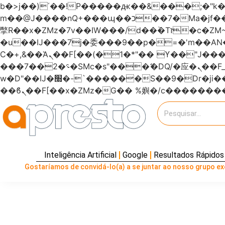
b�>j��)΄��!P�����ԫ��&���;�"k��B�޶�}��������p�SVT�(w��ę��!j�����
m��@J����nQ+���պ��כ��7�Ma�jf��J��ͱ4j���Ѳ�
撆R��x�ZMz�7v��IW���/d��ٞ�Тז�c�ZM~�ji�� ߒ��sQz�����Ԡ��DW��3�De�n"��M�+/��������B��:�-
�u��IJ���7j�委���9��p�=�'m��
Ϲ�+,&��Ὰܢ��F[��(�1�*"�� ϒ��"J����ԧ�����<�;�b"�� ���"j�����ܢ��F[��x� ,�!q�� қ�*]/
���؝�2��7�SMc�s"���ޭ�DQ/�应�ܢ��F_��!� :�s"������7`��������F��+�SVT�n"��IJ����nQ/�应����B ��4�
w�D"��IJ�׭�-`������S��9�Dr�ji��EJ߅��gJ�应��矁[��x�ZM~�n"��IB؃��!'����Тѕ��+��(m��IK�ʭ�/|
Inteligência Artificial
Google
Resultados Rápidos
Gostaríamos de convidá-lo(a) a se juntar ao nosso grupo exc