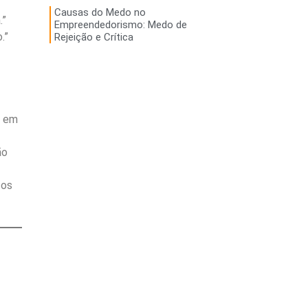
Causas do Medo no
.”
Empreendedorismo: Medo de
.”
Rejeição e Crítica
s em
ão
cos