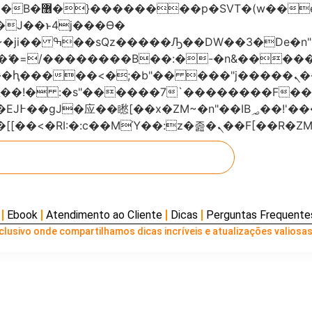
���x�;�-
AN�ޭ�=/��������B��:�-�n&���
��ϐܢ��F[��x�ZMz�G�� %嬩�/c��������[[��<�RI:�:c��MΎ��:z
Ebook
Atendimento ao Cliente
Dicas
Perguntas Frequente
lusivo onde compartilhamos dicas incríveis e atualizações valiosas