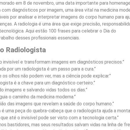
emorado em 8 de novembro, uma data importante para homenage
m com diagnósticos por imagem, uma área vital na medicina mode
veis por analisar e interpretar imagens do corpo humano para aj
enças. A radiologia é uma área que exige precisão, responsabili
ecnológica. Aqui estão 100 frases para celebrar o Dia do
rabalho desses profissionais essenciais.
do Radiologista
 o invisível e transformam imagens em diagnósticos precisos.”
da por um radiologista é um passo para a cura.”
ue os olhos não podem ver, mas a ciência pode explicar.”
logista é a chave para um diagnóstico certeiro.”
do imagens e salvando vidas todos os dias.”
e guia o caminho da medicina moderna.”
rdião das imagens que revelam a saúde do corpo humano.”
é uma peça do quebra-cabeça que o radiologista ajuda a montar
 que até o invisível pode ser visto com a tecnologia certa.”
 nos bastidores, mas seus resultados salvam vidas na linha de fre