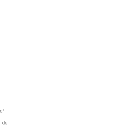
.”
r de