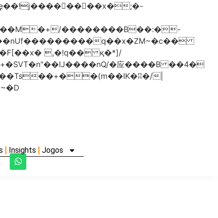
���nUf���������q��x�ZM~�
c��
�졾�ܢ��F[��R�ZM~�D
s
Insights
Jogos
.