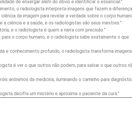
ilidade de enxergar além do óbvio e identificar o essencial.”
mento, o radiologista interpreta imagens que fazem a diferença
a ciência da imagem para revelar a verdade sobre o corpo humano
re a ciência e a saúde, e os radiologistas são seus mestres.”
ria, e o radiologista é quem a narra com precisão.”
as para o corpo humano, e o radiologista sabe exatamente o que
da e conhecimento profundo, o radiologista transforma imagen
ogista é ver o que outros não podem, para salvar o que outros n
eróis anônimos da medicina, iluminando o caminho para diagnósti
ogista decifra um mistério e aproxima o paciente da cura.”