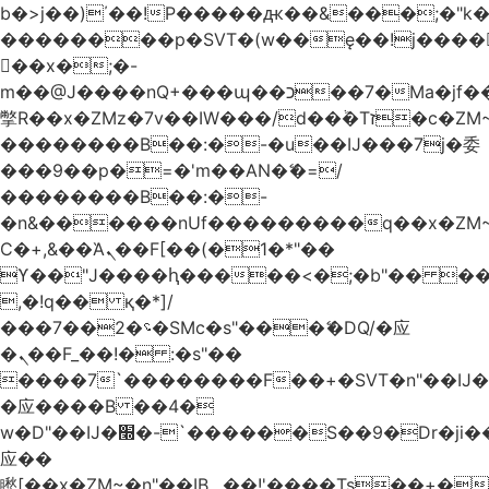
b�>j��)΄��!P�����ԫ��&���;�"k��B
��������p�SVT�(w��ę��!j����
��x�;�-
m��@J����nQ+���պ��כ��7�Ma�jf��J��ͱ4j���Ѳ�
撆R��x�ZMz�7v��IW���/d��ٞ�Тז�c�ZM~�ji�� ߒ��sQz�����Ԡ��DW��3�De�n"��M�+/
��������B��:�-�u��IJ���7j�委
���9��p�=�'m��AN�ޭ�=/
��������B��:�-
�n&������nUf���������q��x�ZM
Ϲ�+,&��Ὰܢ��F[��(�1�*"��
ϒ��"J����ԧ�����<�;�b"�� ���"j����
,�!q�� қ�*]/
���؝�2��7�SMc�s"���ޭ�DQ/�应
�ܢ��F_��!� :�s"��
����7`��������F��+�SVT�n"��IJ�
�应����B ��4�
w�D"��IJ�׭�-`������S��9�Dr�ji��EJ߅��gJ�
应��
矁[��x�ZM~�n"��IB؃��!'����Тѕ��+��(m��IK�ʭ�/|