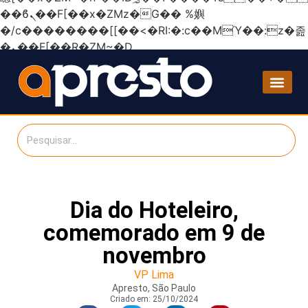
��ϐܢ��F[��x�ZMz�G�� %嬩
�/c��������[[��<�RI:�:c��MΎ��:z�졾
�ܢ��F[��R�ZM~�D
Dia do Hoteleiro,
comemorado em 9 de
novembro
VP Lima
Apresto, São Paulo
Criado em:
25/10/2024