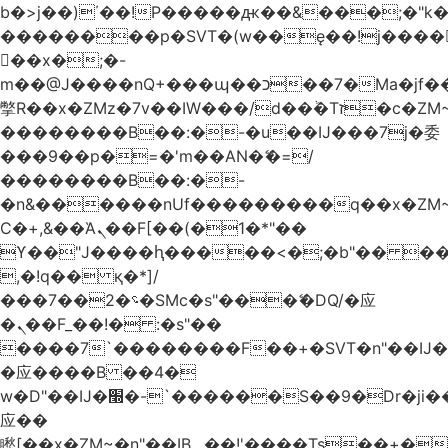
b�>j��)΄��!P�����ԫ��&���;�"k��B
��������p�SVT�(w��ę��!j����
��x�;�-
m��@J����nQ+���պ��כ��7�Ma�jf��J��ͱ4j���Ѳ�
撆R��x�ZMz�7v��IW���/d��ٞ�Тז�c�ZM~�ji�� ߒ��sQz�����Ԡ��DW��3�De�n"��M�+/
��������B��:�-�u��IJ���7j�委
���9��p�=�'m��AN�ޭ�=/
��������B��:�-
�n&������nUf���������q��x�ZM
Ϲ�+,&��Ὰܢ��F[��(�1�*"��
ϒ��"J����ԧ�����<�;�b"�� ���"j����
,�!q�� қ�*]/
���؝�2��7�SMc�s"���ޭ�DQ/�应
�ܢ��F_��!� :�s"��
����7`��������F��+�SVT�n"��IJ�
�应����B ��4�
w�D"��IJ�׭�-`������S��9�Dr�ji��EJ߅��gJ�
应��
矁[��x�ZM~�n"��IB؃��!'����Тѕ��+��(m��IK�ʭ�/|