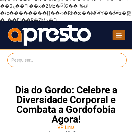
��ϐܢ��F[��x�ZMz�G�� %嬩
�/c��������[[��<�RI:�:c��MΎ��:z�졾
�ܢ��F[��R�ZM~�D
Dia do Gordo: Celebre a
Diversidade Corporal e
Combata a Gordofobia
Agora!
VP Lima