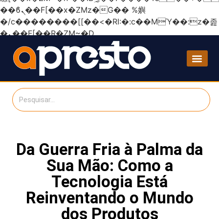
��ϐܢ��F[��x�ZMz�G�� %嬩
�/c��������[[��<�RI:�:c��MΎ��:z�졾
�ܢ��F[��R�ZM~�D
Da Guerra Fria à Palma da
Sua Mão: Como a
Tecnologia Está
Reinventando o Mundo
dos Produtos