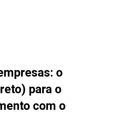
empresas: o
reto) para o
amento com o