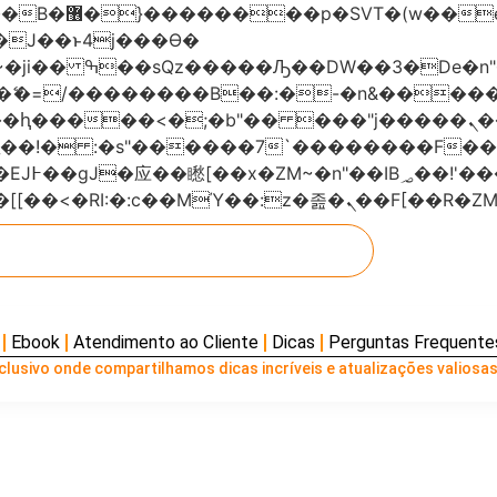
���x�;�-
AN�ޭ�=/��������B��:�-�n&���
��ϐܢ��F[��x�ZMz�G�� %嬩�/c��������[[��<�RI:�:c��MΎ��:z
Ebook
Atendimento ao Cliente
Dicas
Perguntas Frequente
lusivo onde compartilhamos dicas incríveis e atualizações valiosas