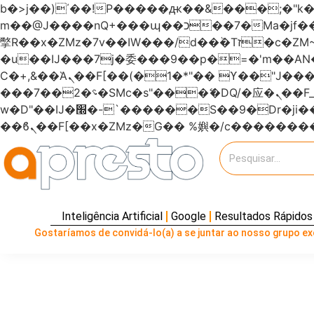
b�>j��)΄��!P�����ԫ��&���;�"k��B�޶�}��������p�SVT�(w��ę��!j�����
m��@J����nQ+���պ��כ��7�Ma�jf��J��ͱ4j���Ѳ�
撆R��x�ZMz�7v��IW���/d��ٞ�Тז�c�ZM~�ji�� ߒ��sQz�����Ԡ��DW��3�De�n"��M�+/��������B��:�-
�u��IJ���7j�委���9��p�=�'m��
Ϲ�+,&��Ὰܢ��F[��(�1�*"�� ϒ��"J����ԧ�����<�;�b"�� ���"j�����ܢ��F[��x� ,�!q�� қ�*]/
���؝�2��7�SMc�s"���ޭ�DQ/�应�ܢ��F_��!� :�s"������7`��������F��+�SVT�n"��IJ����nQ/�应����B ��4�
w�D"��IJ�׭�-`������S��9�Dr�ji��EJ߅��gJ�应��矁[��x�ZM~�n"��IB؃��!'����Тѕ��+��(m��IK�ʭ�/|
Inteligência Artificial
Google
Resultados Rápidos
Gostaríamos de convidá-lo(a) a se juntar ao nosso grupo exc