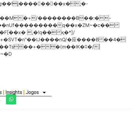
���nUf���������q��x�ZM~�
c��
�졾�ܢ��F[��R�ZM~�D
s
Insights
Jogos
.