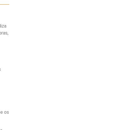
iza
ras,
s
 e os