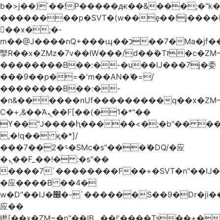
b�>j��)΄��!P�����ԫ��&���;�"k��B
��������p�SVT�(w��ę��!j����
��x�;�-
m��@J����nQ+���պ��כ��7�Ma�jf��J��ͱ4j���Ѳ�
撆R��x�ZMz�7v��IW���/d��ٞ�Тז�c�ZM~�ji�� ߒ��sQz�����Ԡ��DW��3�De�n"��M�+/
��������B��:�-�u��IJ���7j�委
���9��p�=�'m��AN�ޭ�=/
��������B��:�-
�n&������nUf���������q��x�ZM
Ϲ�+,&��Ὰܢ��F[��(�1�*"��
ϒ��"J����ԧ�����<�;�b"�� ���"j����
,�!q�� қ�*]/
���؝�2��7�SMc�s"���ޭ�DQ/�应
�ܢ��F_��!� :�s"��
����7`��������F��+�SVT�n"��IJ�
�应����B ��4�
w�D"��IJ�׭�-`������S��9�Dr�ji��EJ߅��gJ�
应��
矁[��x�ZM~�n"��IB؃��!'����Тѕ��+��(m��IK�ʭ�/|