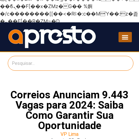
��ϐܢ��F[��x�ZMz�G�� %嬩
�/c��������[[��<�RI:�:c��MΎ��:z�졾
�ܢ��F[��R�ZM~�D
Correios Anunciam 9.443
Vagas para 2024: Saiba
Como Garantir Sua
Oportunidade
VP Lima