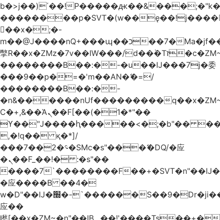
b�>j��)΄��!P�����ԫ��&���;�"k��B
��������p�SVT�(w��ę��!j����
��x�;�-
m��@J����nQ+���պ��כ��7�Ma�jf��J��ͱ4j���Ѳ�
撆R��x�ZMz�7v��IW���/d��ٞ�Тז�c�ZM~�ji�� ߒ��sQz�����Ԡ��DW��3�De�n"��M�+/
��������B��:�-�u��IJ���7j�委
���9��p�=�'m��AN�ޭ�=/
��������B��:�-
�n&������nUf���������q��x�ZM
Ϲ�+,&��Ὰܢ��F[��(�1�*"��
ϒ��"J����ԧ�����<�;�b"�� ���"j����
,�!q�� қ�*]/
���؝�2��7�SMc�s"���ޭ�DQ/�应
�ܢ��F_��!� :�s"��
����7`��������F��+�SVT�n"��IJ�
�应����B ��4�
w�D"��IJ�׭�-`������S��9�Dr�ji��EJ߅��gJ�
应��
矁[��x�ZM~�n"��IB؃��!'����Тѕ��+��(m��IK�ʭ�/|