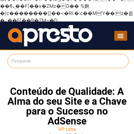
��ϐܢ��F[��x�ZMz�G�� %嬩
�/c��������[[��<�RI:�:c��MΎ��:z�졾
�ܢ��F[��R�ZM~�D
Conteúdo de Qualidade: A
Alma do seu Site e a Chave
para o Sucesso no
AdSense
VP Lima