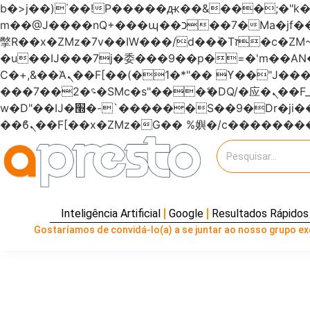
b�>j��)΄��!P�����ԫ��&���;�"k��B�޶�}��������p�SVT�(w��ę��!j�����
m��@J����nQ+���պ��כ��7�Ma�jf��J��ͱ4j���Ѳ�
撆R��x�ZMz�7v��IW���/d��ٞ�Тז�c�ZM~�ji�� ߒ��sQz�����Ԡ��DW��3�De�n"��M�+/��������B��:�-
�u��IJ���7j�委���9��p�=�'m��
Ϲ�+,&��Ὰܢ��F[��(�1�*"�� ϒ��"J����ԧ�����<�;�b"�� ���"j�����ܢ��F[��x� ,�!q�� қ�*]/
���؝�2��7�SMc�s"���ޭ�DQ/�应�ܢ��F_��!� :�s"������7`��������F��+�SVT�n"��IJ����nQ/�应����B ��4�
w�D"��IJ�׭�-`������S��9�Dr�ji��EJ߅��gJ�应��矁[��x�ZM~�n"��IB؃��!'����Тѕ��+��(m��IK�ʭ�/|
Inteligência Artificial
Google
Resultados Rápidos
Gostaríamos de convidá-lo(a) a se juntar ao nosso grupo exc