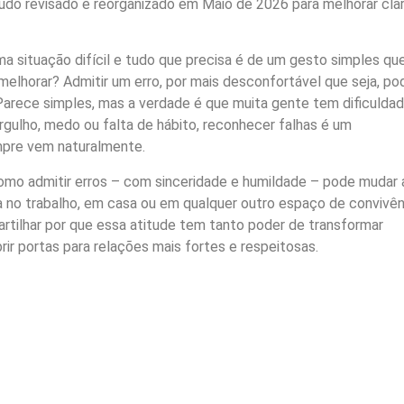
do revisado e reorganizado em Maio de 2026 para melhorar clar
 situação difícil e tudo que precisa é de um gesto simples qu
elhorar? Admitir um erro, por mais desconfortável que seja, po
arece simples, mas a verdade é que muita gente tem dificulda
rgulho, medo ou falta de hábito, reconhecer falhas é um
re vem naturalmente.
omo admitir erros – com sinceridade e humildade – pode mudar 
a no trabalho, em casa ou em qualquer outro espaço de convivên
rtilhar por que essa atitude tem tanto poder de transformar
rir portas para relações mais fortes e respeitosas.