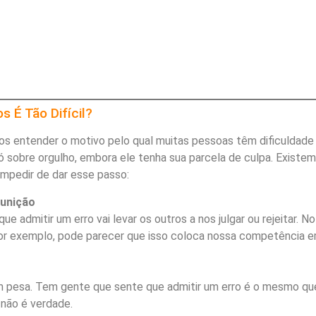
 É Tão Difícil?
os entender o motivo pelo qual muitas pessoas têm dificuldad
ó sobre orgulho, embora ele tenha sua parcela de culpa. Existem
impedir de dar esse passo:
Punição
e admitir um erro vai levar os outros a nos julgar ou rejeitar. No
por exemplo, pode parecer que isso coloca nossa competência 
ém pesa. Tem gente que sente que admitir um erro é o mesmo qu
 não é verdade.