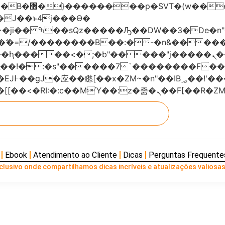
���x�;�-
AN�ޭ�=/��������B��:�-�n&���
��ϐܢ��F[��x�ZMz�G�� %嬩�/c��������[[��<�RI:�:c��MΎ��:z
Ebook
Atendimento ao Cliente
Dicas
Perguntas Frequente
lusivo onde compartilhamos dicas incríveis e atualizações valiosas