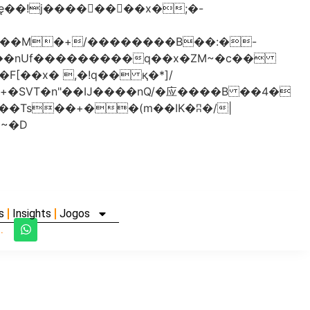
���nUf���������q��x�ZM~�
c��
�졾�ܢ��F[��R�ZM~�D
s
Insights
Jogos
.