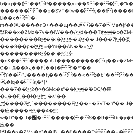
b�>j��)΄��!P�����ԫ��&���;�"k��B
��������p�SVT�(w��ę��!j����
��x�;�-
m��@J����nQ+���պ��כ��7�Ma�jf��J��ͱ4j���Ѳ�
撆R��x�ZMz�7v��IW���/d��ٞ�Тז�c�ZM~�ji�� ߒ��sQz�����Ԡ��DW��3�De�n"��M�+/
��������B��:�-�u��IJ���7j�委
���9��p�=�'m��AN�ޭ�=/
��������B��:�-
�n&������nUf���������q��x�ZM
Ϲ�+,&��Ὰܢ��F[��(�1�*"��
ϒ��"J����ԧ�����<�;�b"�� ���"j����
,�!q�� қ�*]/
���؝�2��7�SMc�s"���ޭ�DQ/�应
�ܢ��F_��!� :�s"��
����7`��������F��+�SVT�n"��IJ�
�应����B ��4�
w�D"��IJ�׭�-`������S��9�Dr�ji��EJ߅��gJ�
应��
矁[��x�ZM~�n"��IB؃��!'����Тѕ��+��(m��IK�ʭ�/|