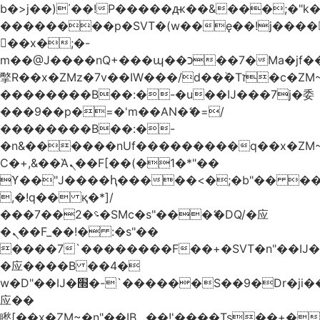
b�>j��)΄��!P�����ԫ��&���;�"k��B
��������p�SVT�(w��ę��!j����
��x�;�-
m��@J����nQ+���պ��כ��7�Ma�jf��J��ͱ4j���Ѳ�
撆R��x�ZMz�7v��IW���/d��ٞ�Тז�c�ZM~�ji�� ߒ��sQz�����Ԡ��DW��3�De�n"��M�+/
��������B��:�-�u��IJ���7j�委
���9��p�=�'m��AN�ޭ�=/
��������B��:�-
�n&������nUf���������q��x�ZM
Ϲ�+,&��Ὰܢ��F[��(�1�*"��
ϒ��"J����ԧ�����<�;�b"�� ���"j����
,�!q�� қ�*]/
���؝�2��7�SMc�s"���ޭ�DQ/�应
�ܢ��F_��!� :�s"��
����7`��������F��+�SVT�n"��IJ�
�应����B ��4�
w�D"��IJ�׭�-`������S��9�Dr�ji��EJ߅��gJ�
应��
矁[��x�ZM~�n"��IB؃��!'����Тѕ��+��(m��IK�ʭ�/|