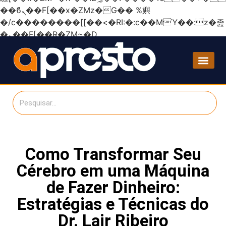
��ϐܢ��F[��x�ZMz�G�� %嬩
�/c��������[[��<�RI:�:c��MΎ��:z�졾
�ܢ��F[��R�ZM~�D
Como Transformar Seu
Cérebro em uma Máquina
de Fazer Dinheiro:
Estratégias e Técnicas do
Dr. Lair Ribeiro