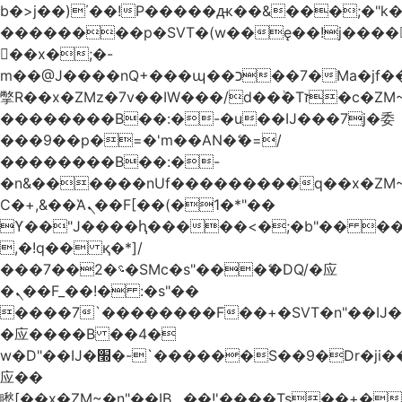
b�>j��)΄��!P�����ԫ��&���;�"k��B
��������p�SVT�(w��ę��!j����
��x�;�-
m��@J����nQ+���պ��כ��7�Ma�jf��J��ͱ4j���Ѳ�
撆R��x�ZMz�7v��IW���/d��ٞ�Тז�c�ZM~�ji�� ߒ��sQz�����Ԡ��DW��3�De�n"��M�+/
��������B��:�-�u��IJ���7j�委
���9��p�=�'m��AN�ޭ�=/
��������B��:�-
�n&������nUf���������q��x�ZM
Ϲ�+,&��Ὰܢ��F[��(�1�*"��
ϒ��"J����ԧ�����<�;�b"�� ���"j����
,�!q�� қ�*]/
���؝�2��7�SMc�s"���ޭ�DQ/�应
�ܢ��F_��!� :�s"��
����7`��������F��+�SVT�n"��IJ�
�应����B ��4�
w�D"��IJ�׭�-`������S��9�Dr�ji��EJ߅��gJ�
应��
矁[��x�ZM~�n"��IB؃��!'����Тѕ��+��(m��IK�ʭ�/|