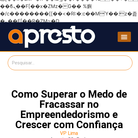
��ϐܢ��F[��x�ZMz�G�� %嬩
�/c��������[[��<�RI:�:c��MΎ��:z�졾
�ܢ��F[��R�ZM~�D
Como Superar o Medo de
Fracassar no
Empreendedorismo e
Crescer com Confiança
VP Lima