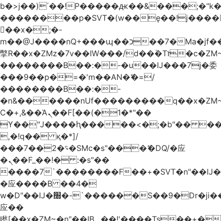
b�>j��)΄��!P�����ԫ��&���;�"k��B
��������p�SVT�(w��ę��!j����
��x�;�-
m��@J����nQ+���պ��כ��7�Ma�jf��J��ͱ4j���Ѳ�
撆R��x�ZMz�7v��IW���/d��ٞ�Тז�c�ZM~�ji�� ߒ��sQz�����Ԡ��DW��3�De�n"��M�+/
��������B��:�-�u��IJ���7j�委
���9��p�=�'m��AN�ޭ�=/
��������B��:�-
�n&������nUf���������q��x�ZM
Ϲ�+,&��Ὰܢ��F[��(�1�*"��
ϒ��"J����ԧ�����<�;�b"�� ���"j����
,�!q�� қ�*]/
���؝�2��7�SMc�s"���ޭ�DQ/�应
�ܢ��F_��!� :�s"��
����7`��������F��+�SVT�n"��IJ�
�应����B ��4�
w�D"��IJ�׭�-`������S��9�Dr�ji��EJ߅��gJ�
应��
矁[��x�ZM~�n"��IB؃��!'����Тѕ��+��(m��IK�ʭ�/|