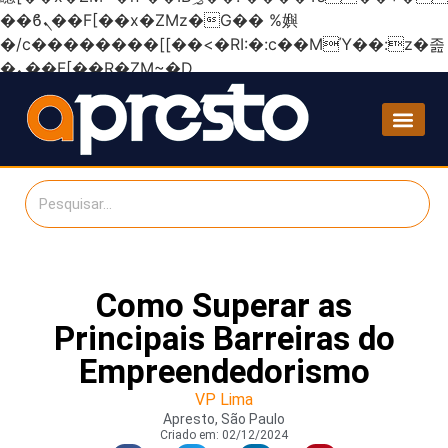
��ϐܢ��F[��x�ZMz�G�� %嬩
�/c��������[[��<�RI:�:c��MΎ��:z�졾
�ܢ��F[��R�ZM~�D
Como Superar as
Principais Barreiras do
Empreendedorismo
VP Lima
Apresto, São Paulo
Criado em:
02/12/2024