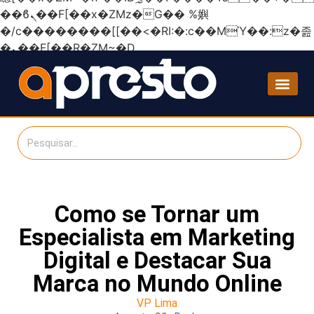
��ϐܢ��F[��x�ZMz�G�� %嬩
�/c��������[[��<�RI:�:c��MΎ��:z�졾
�ܢ��F[��R�ZM~�D
Como se Tornar um
Especialista em Marketing
Digital e Destacar Sua
Marca no Mundo Online
VP Lima