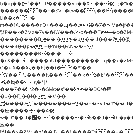
b�>j��)΄��!P�����ԫ��&���;�"k��B
��������p�SVT�(w��ę��!j����
��x�;�-
m��@J����nQ+���պ��כ��7�Ma�jf��J��ͱ4j���Ѳ�
撆R��x�ZMz�7v��IW���/d��ٞ�Тז�c�ZM~�ji�� ߒ��sQz�����Ԡ��DW��3�De�n"��M�+/
��������B��:�-�u��IJ���7j�委
���9��p�=�'m��AN�ޭ�=/
��������B��:�-
�n&������nUf���������q��x�ZM
Ϲ�+,&��Ὰܢ��F[��(�1�*"��
ϒ��"J����ԧ�����<�;�b"�� ���"j����
,�!q�� қ�*]/
���؝�2��7�SMc�s"���ޭ�DQ/�应
�ܢ��F_��!� :�s"��
����7`��������F��+�SVT�n"��IJ�
�应����B ��4�
w�D"��IJ�׭�-`������S��9�Dr�ji��EJ߅��gJ�
应��
矁[��x�ZM~�n"��IB؃��!'����Тѕ��+��(m��IK�ʭ�/|