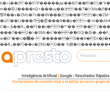
b�>j��)΄��!P�����ԫ��&���;�"k��B�޶�}��������p�SVT�(w��ę��!j�����
m��@J����nQ+���պ��כ��7�Ma�jf��J��ͱ4j���Ѳ�
撆R��x�ZMz�7v��IW���/d��ٞ�Тז�c�ZM~�ji�� ߒ��sQz�����Ԡ��DW��3�De�n"��M�+/��������B��:�-
�u��IJ���7j�委���9��p�=�'m��
Ϲ�+,&��Ὰܢ��F[��(�1�*"�� ϒ��"J����ԧ�����<�;�b"�� ���"j�����ܢ��F[��x� ,�!q�� қ�*]/
���؝�2��7�SMc�s"���ޭ�DQ/�应�ܢ��F_��!� :�s"������7`��������F��+�SVT�n"��IJ����nQ/�应����B ��4�
w�D"��IJ�׭�-`������S��9�Dr�ji��EJ߅��gJ�应��矁[��x�ZM~�n"��IB؃��!'����Тѕ��+��(m��IK�ʭ�/|
Inteligência Artificial
Google
Resultados Rápidos
Gostaríamos de convidá-lo(a) a se juntar ao nosso grupo exc