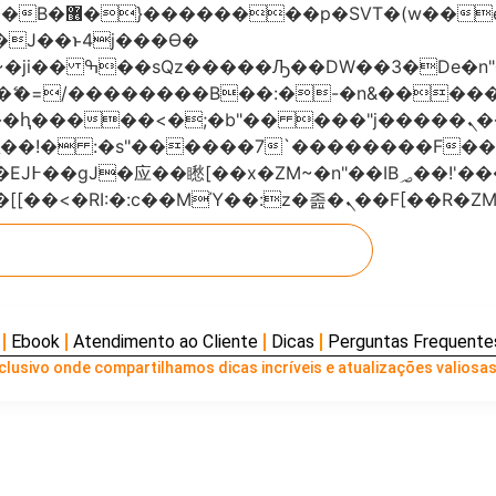
���x�;�-
AN�ޭ�=/��������B��:�-�n&���
��ϐܢ��F[��x�ZMz�G�� %嬩�/c��������[[��<�RI:�:c��MΎ��:z
Ebook
Atendimento ao Cliente
Dicas
Perguntas Frequente
lusivo onde compartilhamos dicas incríveis e atualizações valiosas