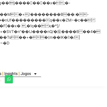
���nUf���������q��x�ZM~�
c��
�졾�ܢ��F[��R�ZM~�D
s
Insights
Jogos
.