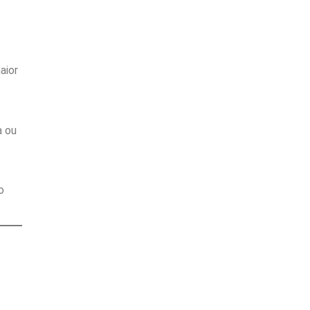
aior
a ou
o