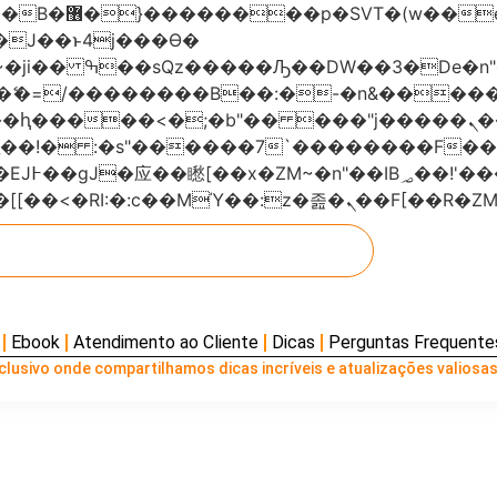
���x�;�-
AN�ޭ�=/��������B��:�-�n&���
��ϐܢ��F[��x�ZMz�G�� %嬩�/c��������[[��<�RI:�:c��MΎ��:z
Ebook
Atendimento ao Cliente
Dicas
Perguntas Frequente
lusivo onde compartilhamos dicas incríveis e atualizações valiosas