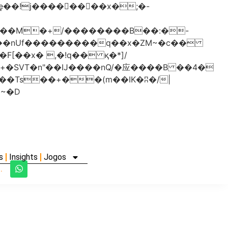
���nUf���������q��x�ZM~�
c��
�졾�ܢ��F[��R�ZM~�D
s
Insights
Jogos
.