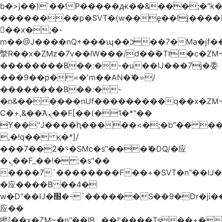
b�>j��)΄��!P�����ԫ��&���;�"k��B
��������p�SVT�(w��ę��!j����
��x�;�-
m��@J����nQ+���պ��כ��7�Ma�jf��J��ͱ4j���Ѳ�
撆R��x�ZMz�7v��IW���/d��ٞ�Тז�c�ZM~�ji�� ߒ��sQz�����Ԡ��DW��3�De�n"��M�+/
��������B��:�-�u��IJ���7j�委
���9��p�=�'m��AN�ޭ�=/
��������B��:�-
�n&������nUf���������q��x�ZM
Ϲ�+,&��Ὰܢ��F[��(�1�*"��
ϒ��"J����ԧ�����<�;�b"�� ���"j����
,�!q�� қ�*]/
���؝�2��7�SMc�s"���ޭ�DQ/�应
�ܢ��F_��!� :�s"��
����7`��������F��+�SVT�n"��IJ�
�应����B ��4�
w�D"��IJ�׭�-`������S��9�Dr�ji��EJ߅��gJ�
应��
矁[��x�ZM~�n"��IB؃��!'����Тѕ��+��(m��IK�ʭ�/|