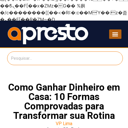
��ϐܢ��F[��x�ZMz�G�� %嬩
�/c��������[[��<�RI:�:c��MΎ��:z�졾
�ܢ��F[��R�ZM~�D
Como Ganhar Dinheiro em
Casa: 10 Formas
Comprovadas para
Transformar sua Rotina
VP Lima