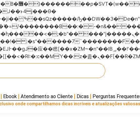
���x�;�-
AN�ޭ�=/��������B��:�-�n&���
��ϐܢ��F[��x�ZMz�G�� %嬩�/c��������[[��<�RI:�:c��MΎ��:z
Ebook
Atendimento ao Cliente
Dicas
Perguntas Frequente
lusivo onde compartilhamos dicas incríveis e atualizações valiosas