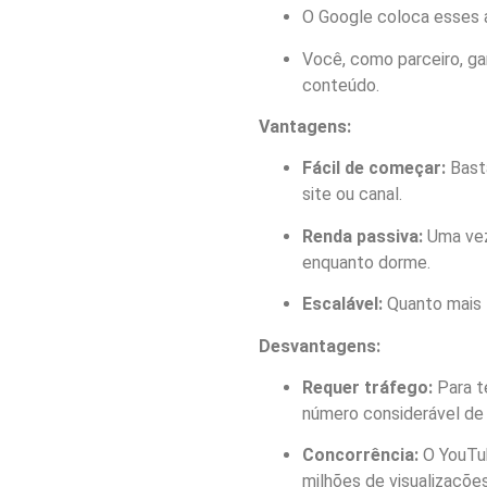
O Google coloca esses a
Você, como parceiro, ga
conteúdo.
Vantagens:
Fácil de começar:
Basta
site ou canal.
Renda passiva:
Uma vez
enquanto dorme.
Escalável:
Quanto mais t
Desvantagens:
Requer tráfego:
Para t
número considerável de v
Concorrência:
O YouTub
milhões de visualizações