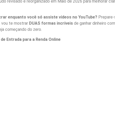
do revisado e reorganizado em Maio de 2026 para melhorar clar
crar enquanto você só assiste vídeos no YouTube?
Prepare-
o, vou te mostrar
DUAS formas incríveis
de ganhar dinheiro com
ja começando do zero.
 de Entrada para a Renda Online