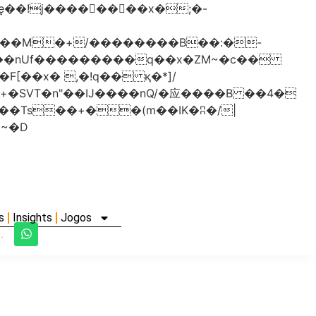
���nUf���������q��x�ZM~�
c��
�졾�ܢ��F[��R�ZM~�D
s
Insights
Jogos
.