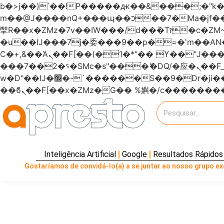
b�>j��)΄��!P�����ԫ��&���;�"k��B�޶�}��������p�SVT�(w��ę��!j�����
m��@J����nQ+���պ��כ��7�Ma�jf��J��ͱ4j���Ѳ�
撆R��x�ZMz�7v��IW���/d��ٞ�Тז�c�ZM~�ji�� ߒ��sQz�����Ԡ��DW��3�De�n"��M�+/��������B��:�-
�u��IJ���7j�委���9��p�=�'m��
Ϲ�+,&��Ὰܢ��F[��(�1�*"�� ϒ��"J����ԧ�����<�;�b"�� ���"j�����ܢ��F[��x� ,�!q�� қ�*]/
���؝�2��7�SMc�s"���ޭ�DQ/�应�ܢ��F_��!� :�s"������7`��������F��+�SVT�n"��IJ����nQ/�应����B ��4�
w�D"��IJ�׭�-`������S��9�Dr�ji��EJ߅��gJ�应��矁[��x�ZM~�n"��IB؃��!'����Тѕ��+��(m��IK�ʭ�/|
Inteligência Artificial
Google
Resultados Rápidos
Gostaríamos de convidá-lo(a) a se juntar ao nosso grupo exc