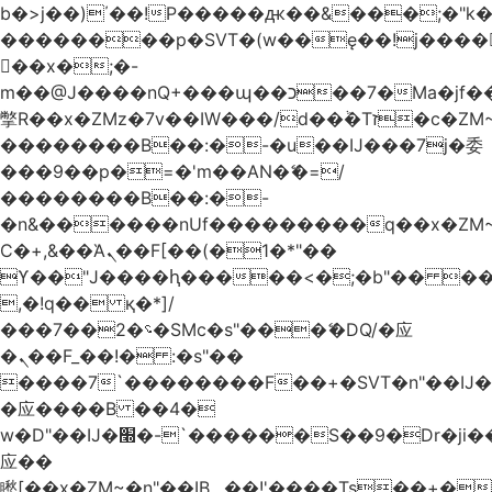
b�>j��)΄��!P�����ԫ��&���;�"k��B
��������p�SVT�(w��ę��!j����
��x�;�-
m��@J����nQ+���պ��כ��7�Ma�jf��J��ͱ4j���Ѳ�
撆R��x�ZMz�7v��IW���/d��ٞ�Тז�c�ZM~�ji�� ߒ��sQz�����Ԡ��DW��3�De�n"��M�+/
��������B��:�-�u��IJ���7j�委
���9��p�=�'m��AN�ޭ�=/
��������B��:�-
�n&������nUf���������q��x�ZM
Ϲ�+,&��Ὰܢ��F[��(�1�*"��
ϒ��"J����ԧ�����<�;�b"�� ���"j����
,�!q�� қ�*]/
���؝�2��7�SMc�s"���ޭ�DQ/�应
�ܢ��F_��!� :�s"��
����7`��������F��+�SVT�n"��IJ�
�应����B ��4�
w�D"��IJ�׭�-`������S��9�Dr�ji��EJ߅��gJ�
应��
矁[��x�ZM~�n"��IB؃��!'����Тѕ��+��(m��IK�ʭ�/|