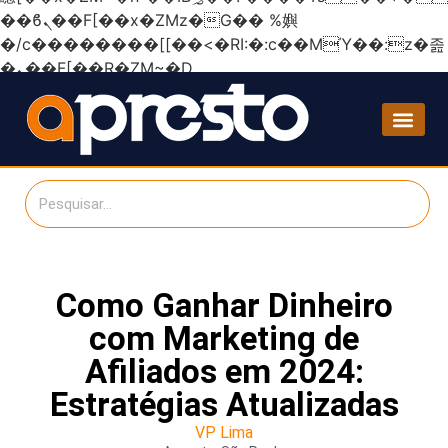
��ϐܢ��F[��x�ZMz�G�� %嬩
�/c��������[[��<�RI:�:c��MΎ��:z�졾
�ܢ��F[��R�ZM~�D
Como Ganhar Dinheiro
com Marketing de
Afiliados em 2024:
Estratégias Atualizadas
VP Lima