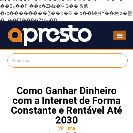
��ϐܢ��F[��x�ZMz�G�� %嬩
�/c��������[[��<�RI:�:c��MΎ��:z�졾
�ܢ��F[��R�ZM~�D
Como Ganhar Dinheiro
com a Internet de Forma
Constante e Rentável Até
2030
VP Lima