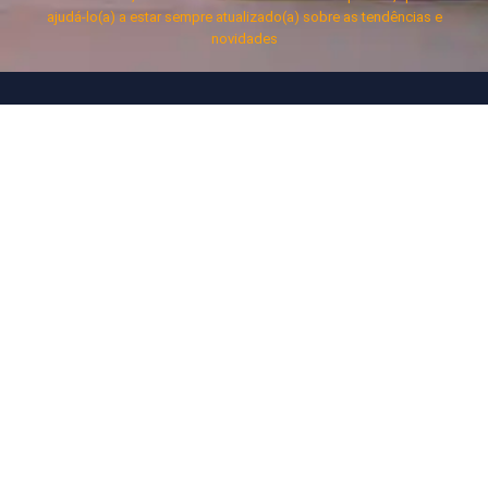
ajudá-lo(a) a estar sempre atualizado(a) sobre as tendências e
novidades