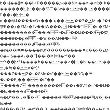
b�>j��)΄��!P�����ԫ��&���;�"k��B
��������p�SVT�(w��ę��!j����
��x�;�-
m��@J����nQ+���պ��כ��7�Ma�jf��J��ͱ4j���Ѳ�
撆R��x�ZMz�7v��IW���/d��ٞ�Тז�c�ZM~�ji�� ߒ��sQz�����Ԡ��DW��3�De�n"��M�+/
��������B��:�-�u��IJ���7j�委
���9��p�=�'m��AN�ޭ�=/
��������B��:�-
�n&������nUf���������q��x�ZM
Ϲ�+,&��Ὰܢ��F[��(�1�*"��
ϒ��"J����ԧ�����<�;�b"�� ���"j����
,�!q�� қ�*]/
���؝�2��7�SMc�s"���ޭ�DQ/�应
�ܢ��F_��!� :�s"��
����7`��������F��+�SVT�n"��IJ�
�应����B ��4�
w�D"��IJ�׭�-`������S��9�Dr�ji��EJ߅��gJ�
应��
矁[��x�ZM~�n"��IB؃��!'����Тѕ��+��(m��IK�ʭ�/|