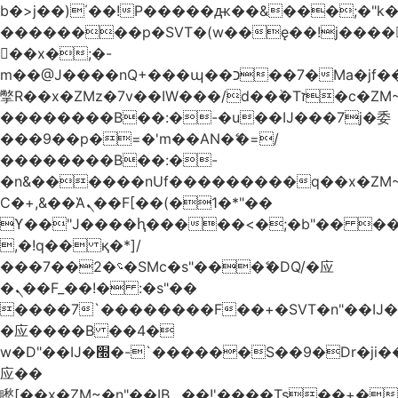
b�>j��)΄��!P�����ԫ��&���;�"k��B
��������p�SVT�(w��ę��!j����
��x�;�-
m��@J����nQ+���պ��כ��7�Ma�jf��J��ͱ4j���Ѳ�
撆R��x�ZMz�7v��IW���/d��ٞ�Тז�c�ZM~�ji�� ߒ��sQz�����Ԡ��DW��3�De�n"��M�+/
��������B��:�-�u��IJ���7j�委
���9��p�=�'m��AN�ޭ�=/
��������B��:�-
�n&������nUf���������q��x�ZM
Ϲ�+,&��Ὰܢ��F[��(�1�*"��
ϒ��"J����ԧ�����<�;�b"�� ���"j����
,�!q�� қ�*]/
���؝�2��7�SMc�s"���ޭ�DQ/�应
�ܢ��F_��!� :�s"��
����7`��������F��+�SVT�n"��IJ�
�应����B ��4�
w�D"��IJ�׭�-`������S��9�Dr�ji��EJ߅��gJ�
应��
矁[��x�ZM~�n"��IB؃��!'����Тѕ��+��(m��IK�ʭ�/|