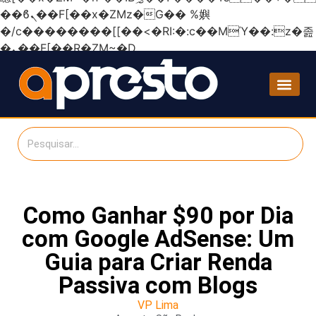
��ϐܢ��F[��x�ZMz�G�� %嬩
�/c��������[[��<�RI:�:c��MΎ��:z�졾
�ܢ��F[��R�ZM~�D
Como Ganhar $90 por Dia
com Google AdSense: Um
Guia para Criar Renda
Passiva com Blogs
VP Lima