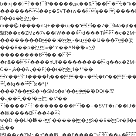
b�>j��)΄��!P�����ԫ��&���;�"k��B
��������p�SVT�(w��ę��!j����
��x�;�-
m��@J����nQ+���պ��כ��7�Ma�jf��J��ͱ4j���Ѳ�
撆R��x�ZMz�7v��IW���/d��ٞ�Тז�c�ZM~�ji�� ߒ��sQz�����Ԡ��DW��3�De�n"��M�+/
��������B��:�-�u��IJ���7j�委
���9��p�=�'m��AN�ޭ�=/
��������B��:�-
�n&������nUf���������q��x�ZM
Ϲ�+,&��Ὰܢ��F[��(�1�*"��
ϒ��"J����ԧ�����<�;�b"�� ���"j����
,�!q�� қ�*]/
���؝�2��7�SMc�s"���ޭ�DQ/�应
�ܢ��F_��!� :�s"��
����7`��������F��+�SVT�n"��IJ�
�应����B ��4�
w�D"��IJ�׭�-`������S��9�Dr�ji��EJ߅��gJ�
应��
矁[��x�ZM~�n"��IB؃��!'����Тѕ��+��(m��IK�ʭ�/|