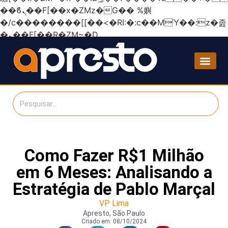
��ϐܢ��F[��x�ZMz�G�� %嬩
�/c��������[[��<�RI:�:c��MΎ��:z�졾
�ܢ��F[��R�ZM~�D
Como Fazer R$1 Milhão
em 6 Meses: Analisando a
Estratégia de Pablo Marçal
VP Lima
Apresto, São Paulo
Criado em:
08/10/2024