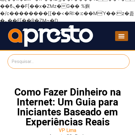
��ϐܢ��F[��x�ZMz�G�� %嬩
�/c��������[[��<�RI:�:c��MΎ��:z�졾
�ܢ��F[��R�ZM~�D
Como Fazer Dinheiro na
Internet: Um Guia para
Iniciantes Baseado em
Experiências Reais
VP Lima