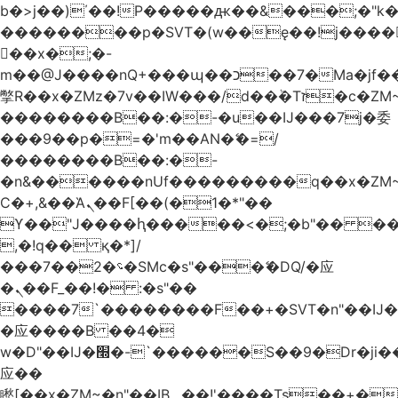
b�>j��)΄��!P�����ԫ��&���;�"k��B
��������p�SVT�(w��ę��!j����
��x�;�-
m��@J����nQ+���պ��כ��7�Ma�jf��J��ͱ4j���Ѳ�
撆R��x�ZMz�7v��IW���/d��ٞ�Тז�c�ZM~�ji�� ߒ��sQz�����Ԡ��DW��3�De�n"��M�+/
��������B��:�-�u��IJ���7j�委
���9��p�=�'m��AN�ޭ�=/
��������B��:�-
�n&������nUf���������q��x�ZM
Ϲ�+,&��Ὰܢ��F[��(�1�*"��
ϒ��"J����ԧ�����<�;�b"�� ���"j����
,�!q�� қ�*]/
���؝�2��7�SMc�s"���ޭ�DQ/�应
�ܢ��F_��!� :�s"��
����7`��������F��+�SVT�n"��IJ�
�应����B ��4�
w�D"��IJ�׭�-`������S��9�Dr�ji��EJ߅��gJ�
应��
矁[��x�ZM~�n"��IB؃��!'����Тѕ��+��(m��IK�ʭ�/|