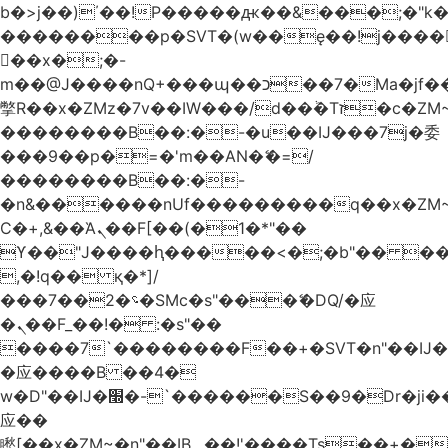
b�>j��)΄��!P�����ԫ��&���;�"k��B
��������p�SVT�(w��ę��!j����
��x�;�-
m��@J����nQ+���պ��כ��7�Ma�jf��J��ͱ4j���Ѳ�
撆R��x�ZMz�7v��IW���/d��ٞ�Тז�c�ZM~�ji�� ߒ��sQz�����Ԡ��DW��3�De�n"��M�+/
��������B��:�-�u��IJ���7j�委
���9��p�=�'m��AN�ޭ�=/
��������B��:�-
�n&������nUf���������q��x�ZM
Ϲ�+,&��Ὰܢ��F[��(�1�*"��
ϒ��"J����ԧ�����<�;�b"�� ���"j����
,�!q�� қ�*]/
���؝�2��7�SMc�s"���ޭ�DQ/�应
�ܢ��F_��!� :�s"��
����7`��������F��+�SVT�n"��IJ�
�应����B ��4�
w�D"��IJ�׭�-`������S��9�Dr�ji��EJ߅��gJ�
应��
矁[��x�ZM~�n"��IB؃��!'����Тѕ��+��(m��IK�ʭ�/|