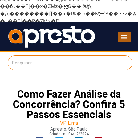
��ϐܢ��F[��x�ZMz�G�� %嬩
�/c��������[[��<�RI:�:c��MΎ��:z�졾
�ܢ��F[��R�ZM~�D
Como Fazer Análise da
Concorrência? Confira 5
Passos Essenciais
VP Lima
Apresto, São Paulo
Criado em:
04/12/2024