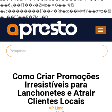
��ϐܢ��F[��x�ZMz�G�� %嬩
�/c��������[[��<�RI:�:c��MΎ��:z�졾
�ܢ��F[��R�ZM~�D
Como Criar Promoções
Irresistíveis para
Lanchonetes e Atrair
Clientes Locais
VP Lima