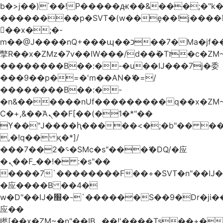
b�>j��)΄��!P�����ԫ��&���;�"k��B
��������p�SVT�(w��ę��!j����
��x�;�-
m��@J����nQ+���պ��כ��7�Ma�jf��J��ͱ4j���Ѳ�
撆R��x�ZMz�7v��IW���/d��ٞ�Тז�c�ZM~�ji�� ߒ��sQz�����Ԡ��DW��3�De�n"��M�+/
��������B��:�-�u��IJ���7j�委
���9��p�=�'m��AN�ޭ�=/
��������B��:�-
�n&������nUf���������q��x�ZM
Ϲ�+,&��Ὰܢ��F[��(�1�*"��
ϒ��"J����ԧ�����<�;�b"�� ���"j����
,�!q�� қ�*]/
���؝�2��7�SMc�s"���ޭ�DQ/�应
�ܢ��F_��!� :�s"��
����7`��������F��+�SVT�n"��IJ�
�应����B ��4�
w�D"��IJ�׭�-`������S��9�Dr�ji��EJ߅��gJ�
应��
矁[��x�ZM~�n"��IB؃��!'����Тѕ��+��(m��IK�ʭ�/|