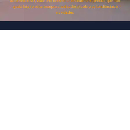
Ao se inscrever, você terá acesso a conteúdos especiais, que irão
ajudá-lo(a) a estar sempre atualizado(a) sobre as tendências e
novidades