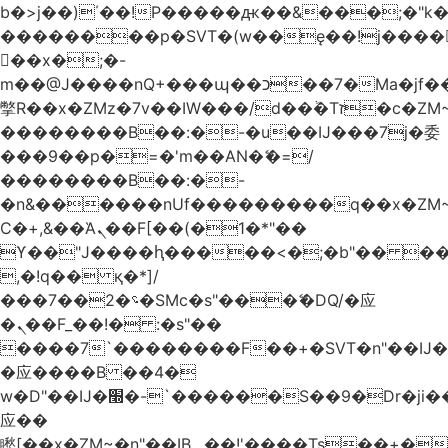
b�>j��)΄��!P�����ԫ��&���;�"k��B
��������p�SVT�(w��ę��!j����
��x�;�-
m��@J����nQ+���պ��כ��7�Ma�jf��J��ͱ4j���Ѳ�
撆R��x�ZMz�7v��IW���/d��ٞ�Тז�c�ZM~�ji�� ߒ��sQz�����Ԡ��DW��3�De�n"��M�+/
��������B��:�-�u��IJ���7j�委
���9��p�=�'m��AN�ޭ�=/
��������B��:�-
�n&������nUf���������q��x�ZM
Ϲ�+,&��Ὰܢ��F[��(�1�*"��
ϒ��"J����ԧ�����<�;�b"�� ���"j����
,�!q�� қ�*]/
���؝�2��7�SMc�s"���ޭ�DQ/�应
�ܢ��F_��!� :�s"��
����7`��������F��+�SVT�n"��IJ�
�应����B ��4�
w�D"��IJ�׭�-`������S��9�Dr�ji��EJ߅��gJ�
应��
矁[��x�ZM~�n"��IB؃��!'����Тѕ��+��(m��IK�ʭ�/|