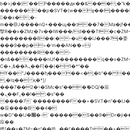
b�>j��)΄��!P�����ԫ��&���;�"k��B
��������p�SVT�(w��ę��!j����
��x�;�-
m��@J����nQ+���պ��כ��7�Ma�jf��J��ͱ4j���Ѳ�
撆R��x�ZMz�7v��IW���/d��ٞ�Тז�c�ZM~�ji�� ߒ��sQz�����Ԡ��DW��3�De�n"��M�+/
��������B��:�-�u��IJ���7j�委
���9��p�=�'m��AN�ޭ�=/
��������B��:�-
�n&������nUf���������q��x�ZM
Ϲ�+,&��Ὰܢ��F[��(�1�*"��
ϒ��"J����ԧ�����<�;�b"�� ���"j����
,�!q�� қ�*]/
���؝�2��7�SMc�s"���ޭ�DQ/�应
�ܢ��F_��!� :�s"��
����7`��������F��+�SVT�n"��IJ�
�应����B ��4�
w�D"��IJ�׭�-`������S��9�Dr�ji��EJ߅��gJ�
应��
矁[��x�ZM~�n"��IB؃��!'����Тѕ��+��(m��IK�ʭ�/|