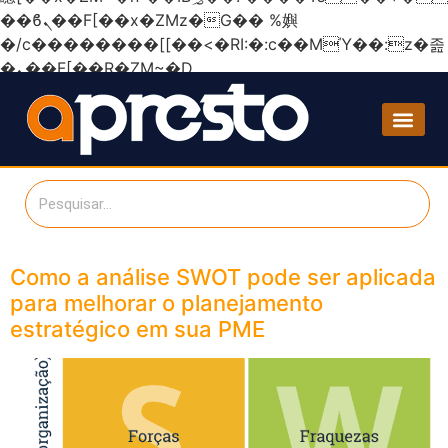
��ϐܢ��F[��x�ZMz�G�� %嬩
�/c��������[[��<�RI:�:c��MΎ��:z�졾
�ܢ��F[��R�ZM~�D
Como a análise SWOT pode ser aplicada
para melhorar o planejamento
estratégico em sua PME