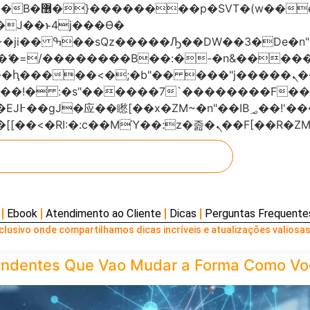
���x�;�-
AN�ޭ�=/��������B��:�-�n&���
��ϐܢ��F[��x�ZMz�G�� %嬩�/c��������[[��<�RI:�:c��MΎ��:z
Ebook
Atendimento ao Cliente
Dicas
Perguntas Frequente
lusivo onde compartilhamos dicas incríveis e atualizações valiosas
reendentes Que Vao Mudar a Forma Como V