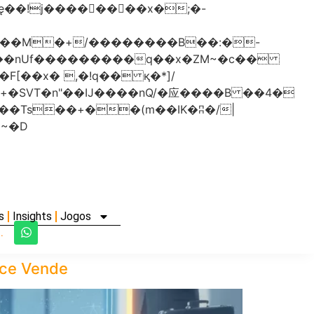
���nUf���������q��x�ZM~�
c��
�졾�ܢ��F[��R�ZM~�D
s
Insights
Jogos
.
oce Vende