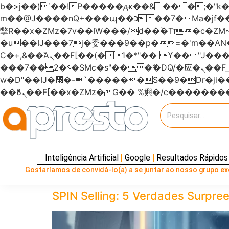
b�>j��)΄��!P�����ԫ��&���;�"k��B�޶�}��������p�SVT�(w��ę��!j�����
m��@J����nQ+���պ��כ��7�Ma�jf��J��ͱ4j���Ѳ�
撆R��x�ZMz�7v��IW���/d��ٞ�Тז�c�ZM~�ji�� ߒ��sQz�����Ԡ��DW��3�De�n"��M�+/��������B��:�-
�u��IJ���7j�委���9��p�=�'m��
Ϲ�+,&��Ὰܢ��F[��(�1�*"�� ϒ��"J����ԧ�����<�;�b"�� ���"j�����ܢ��F[��x� ,�!q�� қ�*]/
���؝�2��7�SMc�s"���ޭ�DQ/�应�ܢ��F_��!� :�s"������7`��������F��+�SVT�n"��IJ����nQ/�应����B ��4�
w�D"��IJ�׭�-`������S��9�Dr�ji��EJ߅��gJ�应��矁[��x�ZM~�n"��IB؃��!'����Тѕ��+��(m��IK�ʭ�/|
Inteligência Artificial
Google
Resultados Rápidos
Gostaríamos de convidá-lo(a) a se juntar ao nosso grupo exc
SPIN Selling: 5 Verdades Surp