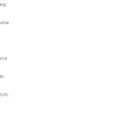
ing
r uma
arca
do
iços,