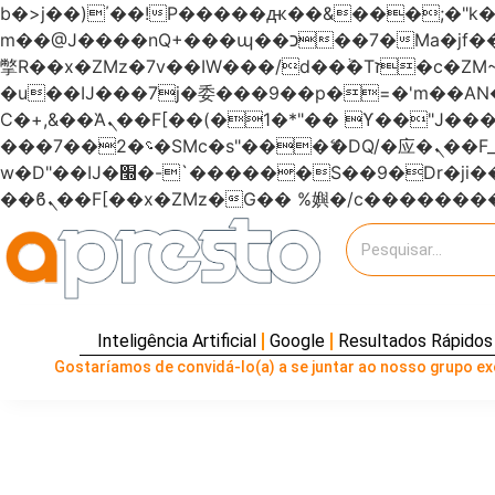
b�>j��)΄��!P�����ԫ��&���;�"k��B�޶�}��������p�SVT�(w��ę��!j�����
m��@J����nQ+���պ��כ��7�Ma�jf��J��ͱ4j���Ѳ�
撆R��x�ZMz�7v��IW���/d��ٞ�Тז�c�ZM~�ji�� ߒ��sQz�����Ԡ��DW��3�De�n"��M�+/��������B��:�-
�u��IJ���7j�委���9��p�=�'m��
Ϲ�+,&��Ὰܢ��F[��(�1�*"�� ϒ��"J����ԧ�����<�;�b"�� ���"j�����ܢ��F[��x� ,�!q�� қ�*]/
���؝�2��7�SMc�s"���ޭ�DQ/�应�ܢ��F_��!� :�s"������7`��������F��+�SVT�n"��IJ����nQ/�应����B ��4�
w�D"��IJ�׭�-`������S��9�Dr�ji��EJ߅��gJ�应��矁[��x�ZM~�n"��IB؃��!'����Тѕ��+��(m��IK�ʭ�/|
Inteligência Artificial
Google
Resultados Rápidos
Gostaríamos de convidá-lo(a) a se juntar ao nosso grupo exc