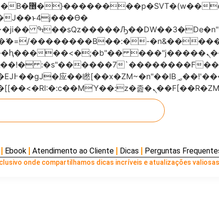
���x�;�-
AN�ޭ�=/��������B��:�-�n&���
��ϐܢ��F[��x�ZMz�G�� %嬩�/c��������[[��<�RI:�:c��MΎ��:z
Ebook
Atendimento ao Cliente
Dicas
Perguntas Frequente
lusivo onde compartilhamos dicas incríveis e atualizações valiosas