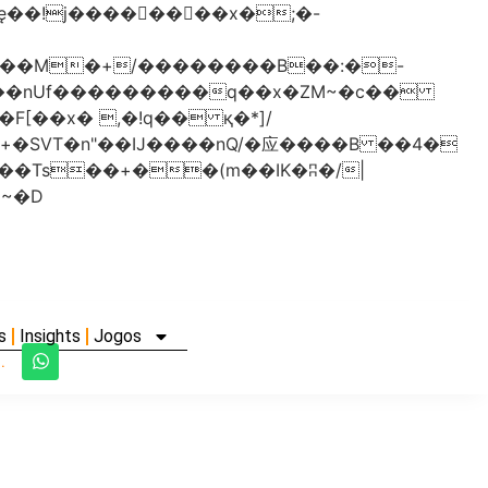
���nUf���������q��x�ZM~�
c��
�졾�ܢ��F[��R�ZM~�D
s
Insights
Jogos
.