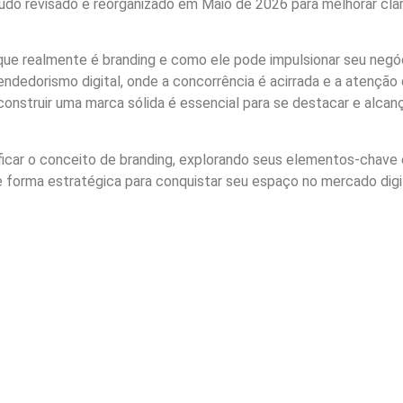
do revisado e reorganizado em Maio de 2026 para melhorar clar
 que realmente é branding e como ele pode impulsionar seu negó
ndedorismo digital, onde a concorrência é acirrada e a atenção
 construir uma marca sólida é essencial para se destacar e alcan
ficar o conceito de branding, explorando seus elementos-chave 
 forma estratégica para conquistar seu espaço no mercado digit