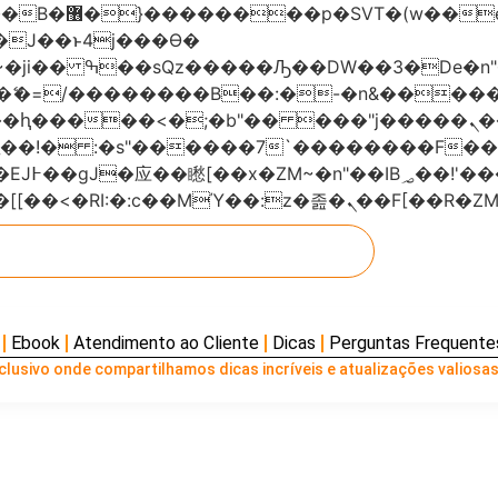
���x�;�-
AN�ޭ�=/��������B��:�-�n&���
��ϐܢ��F[��x�ZMz�G�� %嬩�/c��������[[��<�RI:�:c��MΎ��:z
Ebook
Atendimento ao Cliente
Dicas
Perguntas Frequente
lusivo onde compartilhamos dicas incríveis e atualizações valiosas