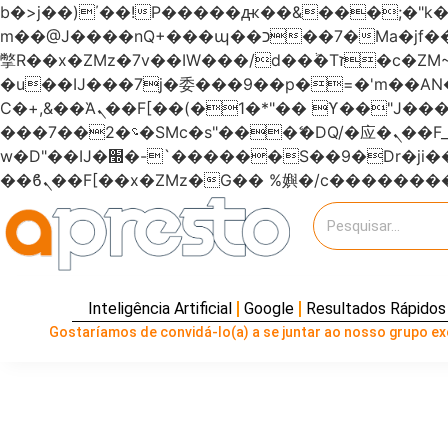
b�>j��)΄��!P�����ԫ��&���;�"k��B�޶�}��������p�SVT�(w��ę��!j�����
m��@J����nQ+���պ��כ��7�Ma�jf��J��ͱ4j���Ѳ�
撆R��x�ZMz�7v��IW���/d��ٞ�Тז�c�ZM~�ji�� ߒ��sQz�����Ԡ��DW��3�De�n"��M�+/��������B��:�-
�u��IJ���7j�委���9��p�=�'m��
Ϲ�+,&��Ὰܢ��F[��(�1�*"�� ϒ��"J����ԧ�����<�;�b"�� ���"j�����ܢ��F[��x� ,�!q�� қ�*]/
���؝�2��7�SMc�s"���ޭ�DQ/�应�ܢ��F_��!� :�s"������7`��������F��+�SVT�n"��IJ����nQ/�应����B ��4�
w�D"��IJ�׭�-`������S��9�Dr�ji��EJ߅��gJ�应��矁[��x�ZM~�n"��IB؃��!'����Тѕ��+��(m��IK�ʭ�/|
Inteligência Artificial
Google
Resultados Rápidos
Gostaríamos de convidá-lo(a) a se juntar ao nosso grupo exc