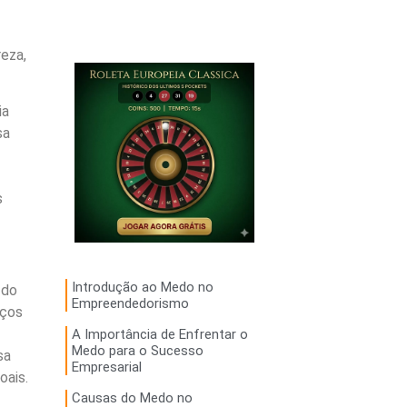
eza,
ia
sa
s
Introdução ao Medo no
 do
Empreendedorismo
iços
A Importância de Enfrentar o
Medo para o Sucesso
sa
Empresarial
oais.
Causas do Medo no