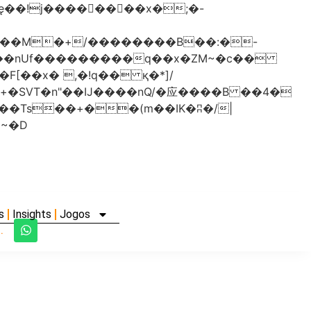
���nUf���������q��x�ZM~�
c��
�졾�ܢ��F[��R�ZM~�D
s
Insights
Jogos
.