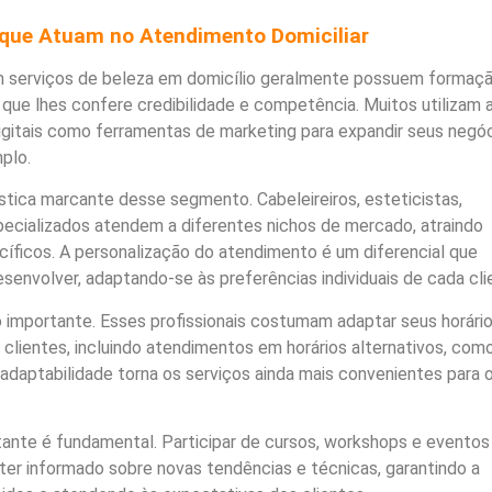
s que Atuam no Atendimento Domiciliar
em serviços de beleza em domicílio geralmente possuem formaç
o que lhes confere credibilidade e competência. Muitos utilizam 
digitais como ferramentas de marketing para expandir seus negó
plo.
stica marcante desse segmento. Cabeleireiros, esteticistas,
ecializados atendem a diferentes nichos de mercado, atraindo
cíficos. A personalização do atendimento é um diferencial que
senvolver, adaptando-se às preferências individuais de cada cli
uto importante. Esses profissionais costumam adaptar seus horári
clientes, incluindo atendimentos em horários alternativos, com
 adaptabilidade torna os serviços ainda mais convenientes para 
tante é fundamental. Participar de cursos, workshops e eventos
ter informado sobre novas tendências e técnicas, garantindo a