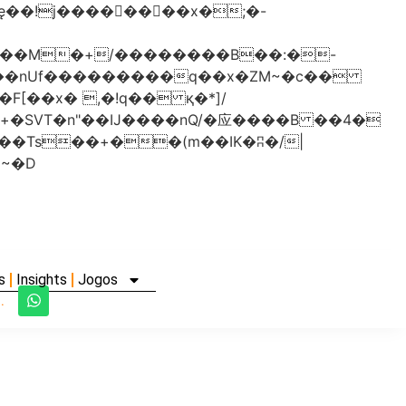
���nUf���������q��x�ZM~�
c��
�졾�ܢ��F[��R�ZM~�D
s
Insights
Jogos
.