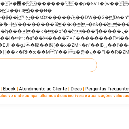
���x�;�-
AN�ޭ�=/��������B��:�-�n&���
��ϐܢ��F[��x�ZMz�G�� %嬩�/c��������[[��<�RI:�:c��MΎ��:z
Ebook
Atendimento ao Cliente
Dicas
Perguntas Frequente
lusivo onde compartilhamos dicas incríveis e atualizações valiosas