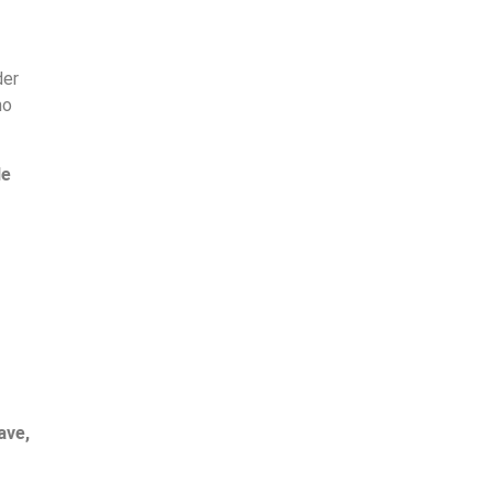
der
mo
de
ave,