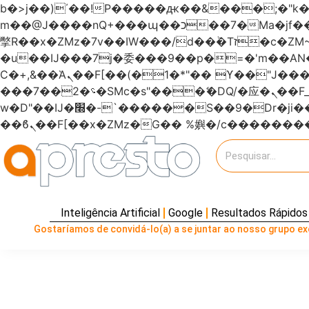
b�>j��)΄��!P�����ԫ��&���;�"k��B�޶�}��������p�SVT�(w��ę��!j�����
m��@J����nQ+���պ��כ��7�Ma�jf��J��ͱ4j���Ѳ�
撆R��x�ZMz�7v��IW���/d��ٞ�Тז�c�ZM~�ji�� ߒ��sQz�����Ԡ��DW��3�De�n"��M�+/��������B��:�-
�u��IJ���7j�委���9��p�=�'m��
Ϲ�+,&��Ὰܢ��F[��(�1�*"�� ϒ��"J����ԧ�����<�;�b"�� ���"j�����ܢ��F[��x� ,�!q�� қ�*]/
���؝�2��7�SMc�s"���ޭ�DQ/�应�ܢ��F_��!� :�s"������7`��������F��+�SVT�n"��IJ����nQ/�应����B ��4�
w�D"��IJ�׭�-`������S��9�Dr�ji��EJ߅��gJ�应��矁[��x�ZM~�n"��IB؃��!'����Тѕ��+��(m��IK�ʭ�/|
Inteligência Artificial
Google
Resultados Rápidos
Gostaríamos de convidá-lo(a) a se juntar ao nosso grupo exc