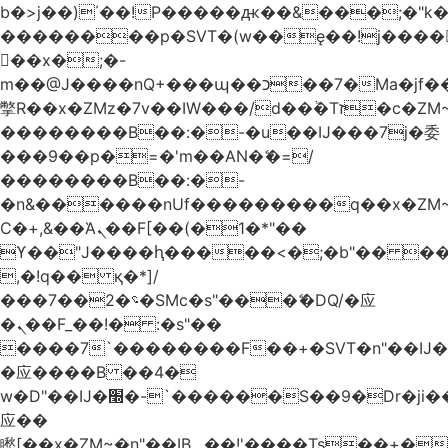
b�>j��)΄��!P�����ԫ��&���;�"k��B
��������p�SVT�(w��ę��!j����
��x�;�-
m��@J����nQ+���պ��כ��7�Ma�jf��J��ͱ4j���Ѳ�
撆R��x�ZMz�7v��IW���/d��ٞ�Тז�c�ZM~�ji�� ߒ��sQz�����Ԡ��DW��3�De�n"��M�+/
��������B��:�-�u��IJ���7j�委
���9��p�=�'m��AN�ޭ�=/
��������B��:�-
�n&������nUf���������q��x�ZM
Ϲ�+,&��Ὰܢ��F[��(�1�*"��
ϒ��"J����ԧ�����<�;�b"�� ���"j����
,�!q�� қ�*]/
���؝�2��7�SMc�s"���ޭ�DQ/�应
�ܢ��F_��!� :�s"��
����7`��������F��+�SVT�n"��IJ�
�应����B ��4�
w�D"��IJ�׭�-`������S��9�Dr�ji��EJ߅��gJ�
应��
矁[��x�ZM~�n"��IB؃��!'����Тѕ��+��(m��IK�ʭ�/|