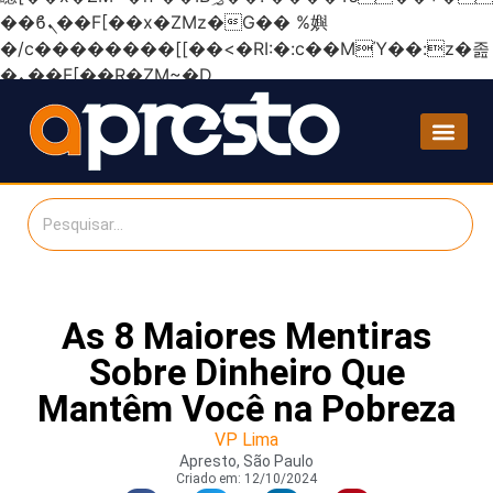
��ϐܢ��F[��x�ZMz�G�� %嬩
�/c��������[[��<�RI:�:c��MΎ��:z�졾
�ܢ��F[��R�ZM~�D
As 8 Maiores Mentiras
Sobre Dinheiro Que
Mantêm Você na Pobreza
VP Lima
Apresto, São Paulo
Criado em:
12/10/2024