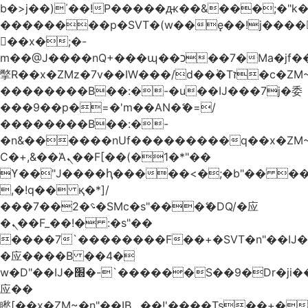
b�>j��)΄��!P�����ԫ��&���;�"k��B
��������p�SVT�(w��ę��!j����
��x�;�-
m��@J����nQ+���պ��כ��7�Ma�jf��J��ͱ4j���Ѳ�
撆R��x�ZMz�7v��IW���/d��ٞ�Тז�c�ZM~�ji�� ߒ��sQz�����Ԡ��DW��3�De�n"��M�+/
��������B��:�-�u��IJ���7j�委
���9��p�=�'m��AN�ޭ�=/
��������B��:�-
�n&������nUf���������q��x�ZM
Ϲ�+,&��Ὰܢ��F[��(�1�*"��
ϒ��"J����ԧ�����<�;�b"�� ���"j����
,�!q�� қ�*]/
���؝�2��7�SMc�s"���ޭ�DQ/�应
�ܢ��F_��!� :�s"��
����7`��������F��+�SVT�n"��IJ�
�应����B ��4�
w�D"��IJ�׭�-`������S��9�Dr�ji��EJ߅��gJ�
应��
矁[��x�ZM~�n"��IB؃��!'����Тѕ��+��(m��IK�ʭ�/|