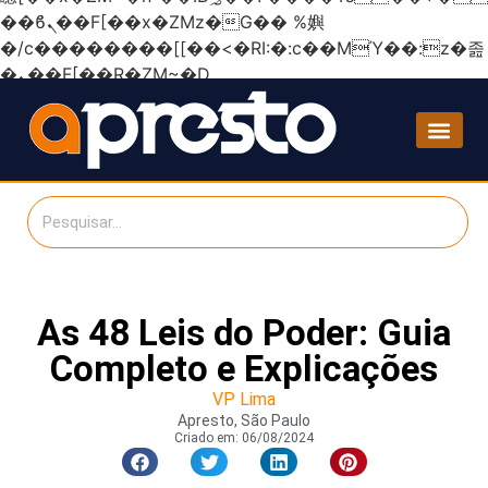
��ϐܢ��F[��x�ZMz�G�� %嬩
�/c��������[[��<�RI:�:c��MΎ��:z�졾
�ܢ��F[��R�ZM~�D
As 48 Leis do Poder: Guia
Completo e Explicações
VP Lima
Apresto, São Paulo
Criado em:
06/08/2024