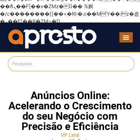
��ϐܢ��F[��x�ZMz�G�� %嬩
�/c��������[[��<�RI:�:c��MΎ��:z�졾
�ܢ��F[��R�ZM~�D
Anúncios Online:
Acelerando o Crescimento
do seu Negócio com
Precisão e Eficiência
VP Lima