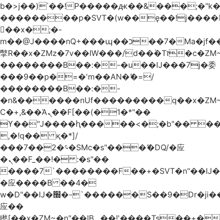
b�>j��)΄��!P�����ԫ��&���;�"k��B
��������p�SVT�(w��ę��!j����
��x�;�-
m��@J����nQ+���պ��כ��7�Ma�jf��J��ͱ4j���Ѳ�
撆R��x�ZMz�7v��IW���/d��ٞ�Тז�c�ZM~�ji�� ߒ��sQz�����Ԡ��DW��3�De�n"��M�+/
��������B��:�-�u��IJ���7j�委
���9��p�=�'m��AN�ޭ�=/
��������B��:�-
�n&������nUf���������q��x�ZM
Ϲ�+,&��Ὰܢ��F[��(�1�*"��
ϒ��"J����ԧ�����<�;�b"�� ���"j����
,�!q�� қ�*]/
���؝�2��7�SMc�s"���ޭ�DQ/�应
�ܢ��F_��!� :�s"��
����7`��������F��+�SVT�n"��IJ�
�应����B ��4�
w�D"��IJ�׭�-`������S��9�Dr�ji��EJ߅��gJ�
应��
矁[��x�ZM~�n"��IB؃��!'����Тѕ��+��(m��IK�ʭ�/|