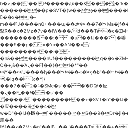
b�>j��)΄��!P�����ԫ��&���;�"k��B
��������p�SVT�(w��ę��!j����
��x�;�-
m��@J����nQ+���պ��כ��7�Ma�jf��J��ͱ4j���Ѳ�
撆R��x�ZMz�7v��IW���/d��ٞ�Тז�c�ZM~�ji�� ߒ��sQz�����Ԡ��DW��3�De�n"��M�+/
��������B��:�-�u��IJ���7j�委
���9��p�=�'m��AN�ޭ�=/
��������B��:�-
�n&������nUf���������q��x�ZM
Ϲ�+,&��Ὰܢ��F[��(�1�*"��
ϒ��"J����ԧ�����<�;�b"�� ���"j����
,�!q�� қ�*]/
���؝�2��7�SMc�s"���ޭ�DQ/�应
�ܢ��F_��!� :�s"��
����7`��������F��+�SVT�n"��IJ�
�应����B ��4�
w�D"��IJ�׭�-`������S��9�Dr�ji��EJ߅��gJ�
应��
矁[��x�ZM~�n"��IB؃��!'����Тѕ��+��(m��IK�ʭ�/|