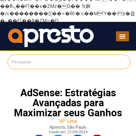
��ϐܢ��F[��x�ZMz�G�� %嬩
�/c��������[[��<�RI:�:c��MΎ��:z�졾
�ܢ��F[��R�ZM~�D
AdSense: Estratégias
Avançadas para
Maximizar seus Ganhos
VP Lima
Apresto, São Paulo
Criado em:
27/09/2024