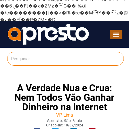
��ϐܢ��F[��x�ZMz�G�� %嬩
�/c��������[[��<�RI:�:c��MΎ��:z�졾
�ܢ��F[��R�ZM~�D
A Verdade Nua e Crua:
Nem Todos Vão Ganhar
Dinheiro na Internet
VP Lima
Apresto, São Paulo
Criado em:
10/09/2024