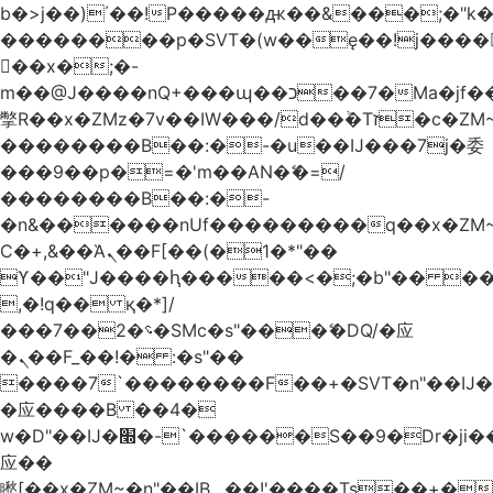
b�>j��)΄��!P�����ԫ��&���;�"k��B
��������p�SVT�(w��ę��!j����
��x�;�-
m��@J����nQ+���պ��כ��7�Ma�jf��J��ͱ4j���Ѳ�
撆R��x�ZMz�7v��IW���/d��ٞ�Тז�c�ZM~�ji�� ߒ��sQz�����Ԡ��DW��3�De�n"��M�+/
��������B��:�-�u��IJ���7j�委
���9��p�=�'m��AN�ޭ�=/
��������B��:�-
�n&������nUf���������q��x�ZM
Ϲ�+,&��Ὰܢ��F[��(�1�*"��
ϒ��"J����ԧ�����<�;�b"�� ���"j����
,�!q�� қ�*]/
���؝�2��7�SMc�s"���ޭ�DQ/�应
�ܢ��F_��!� :�s"��
����7`��������F��+�SVT�n"��IJ�
�应����B ��4�
w�D"��IJ�׭�-`������S��9�Dr�ji��EJ߅��gJ�
应��
矁[��x�ZM~�n"��IB؃��!'����Тѕ��+��(m��IK�ʭ�/|